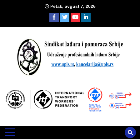
Skip
Petak, avgust 7, 2026
to
content
Sind
Zvanično glasilo Udruženja profesionalnih lađara i sindikata
lađara i pomoraca Srbije