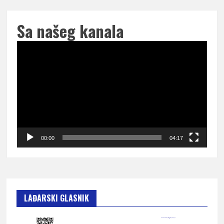
Sa našeg kanala
Pregledač
video
zapisa
00:00
04:17
LAĐARSKI GLASNIK