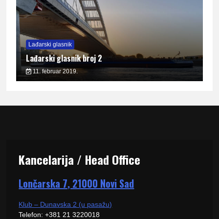
Lađarski glasnik
Lađarski glasnik broj 2
11. februar 2019.
Kancelarija / Head Office
Lončarska 7, 21000 Novi Sad
Klub – Dunavska 2 (u pasažu)
Telefon: +381 21 3220018