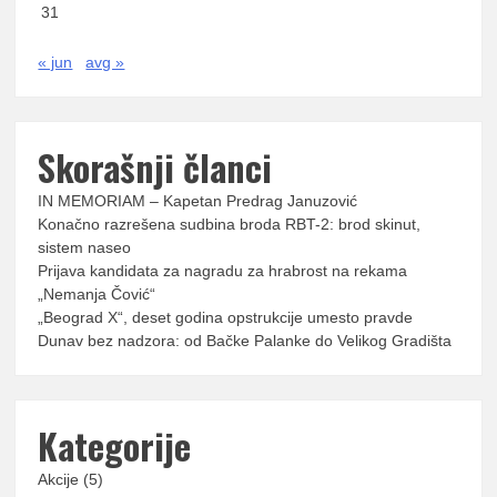
31
« jun
avg »
Skorašnji članci
IN MEMORIAM – Kapetan Predrag Januzović
Konačno razrešena sudbina broda RBT-2: brod skinut,
sistem naseo
Prijava kandidata za nagradu za hrabrost na rekama
„Nemanja Čović“
„Beograd X“, deset godina opstrukcije umesto pravde
Dunav bez nadzora: od Bačke Palanke do Velikog Gradišta
Kategorije
Akcije
(5)