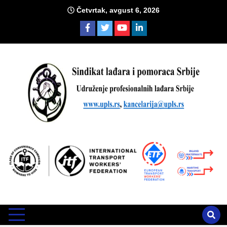
Skip
Četvrtak, avgust 6, 2026
to
content
Sind
Zvanično glasilo Udruženja profesionalnih lađara i sindikata
lađara i pomoraca Srbije