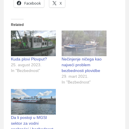
Facebook
X
Related
Kuda plovi Plovput?
Nečinjenje ničega kao
25. avgust 2023.
najveći problem
In "Bezbednost"
bezbednosti plovidbe
29. mart 2021.
In "Bezbednost"
Da li postoji u MGSI
sektor za vodni