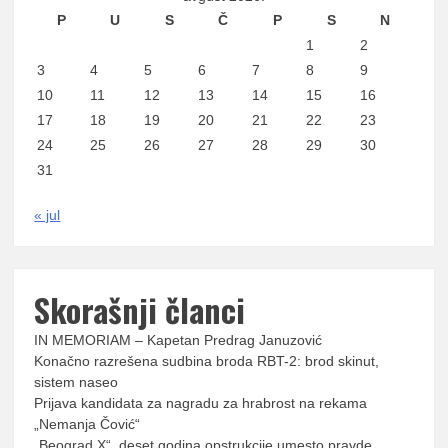
P
U
S
Č
P
S
N
1
2
3
4
5
6
7
8
9
10
11
12
13
14
15
16
17
18
19
20
21
22
23
24
25
26
27
28
29
30
31
« jul
Skorašnji članci
IN MEMORIAM – Kapetan Predrag Januzović
Konačno razrešena sudbina broda RBT-2: brod skinut,
sistem naseo
Prijava kandidata za nagradu za hrabrost na rekama
„Nemanja Čović“
„Beograd X“, deset godina opstrukcije umesto pravde