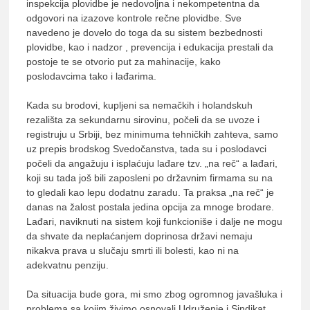
inspekcija plovidbe je nedovoljna i nekompetentna da
odgovori na izazove kontrole rečne plovidbe. Sve
navedeno je dovelo do toga da su sistem bezbednosti
plovidbe, kao i nadzor , prevencija i edukacija prestali da
postoje te se otvorio put za mahinacije, kako
poslodavcima tako i lađarima.
Kada su brodovi, kupljeni sa nemačkih i holandskuh
rezališta za sekundarnu sirovinu, počeli da se uvoze i
registruju u Srbiji, bez minimuma tehničkih zahteva, samo
uz prepis brodskog Svedočanstva, tada su i poslodavci
počeli da angažuju i isplaćuju lađare tzv. „na reč“ a lađari,
koji su tada još bili zaposleni po državnim firmama su na
to gledali kao lepu dodatnu zaradu. Ta praksa „na reč“ je
danas na žalost postala jedina opcija za mnoge brodare.
Lađari, naviknuti na sistem koji funkcioniše i dalje ne mogu
da shvate da neplaćanjem doprinosa državi nemaju
nikakva prava u slučaju smrti ili bolesti, kao ni na
adekvatnu penziju.
Da situacija bude gora, mi smo zbog ogromnog javašluka i
problema sa kojim živimo osnovali Udruženje i Sindikat,