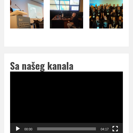
Sa našeg kanala
Pregledač
video
zapisa
00:00
04:17