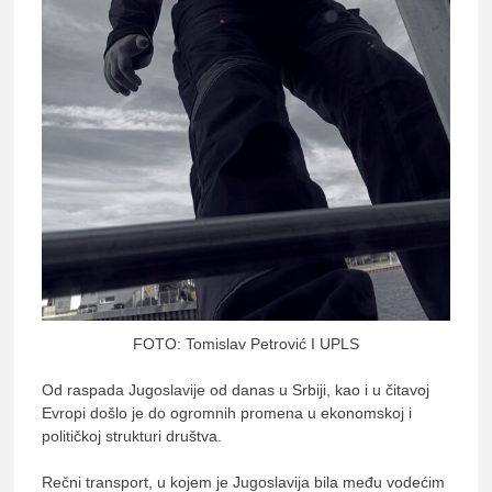
lađ
Srb
FOTO: Tomislav Petrović I UPLS
Od raspada Jugoslavije od danas u Srbiji, kao i u čitavoj
Evropi došlo je do ogromnih promena u ekonomskoj i
političkoj strukturi društva.
Rečni transport, u kojem je Jugoslavija bila među vodećim