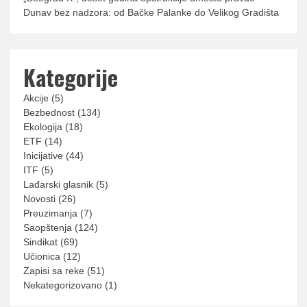
Dunav bez nadzora: od Bačke Palanke do Velikog Gradišta
Kategorije
Akcije
(5)
Bezbednost
(134)
Ekologija
(18)
ETF
(14)
Inicijative
(44)
ITF
(5)
Lađarski glasnik
(5)
Novosti
(26)
Preuzimanja
(7)
Saopštenja
(124)
Sindikat
(69)
Učionica
(12)
Zapisi sa reke
(51)
Nekategorizovano
(1)