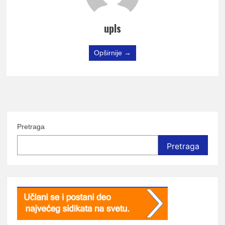
upls
Opširnije →
Pretraga
Pretraga