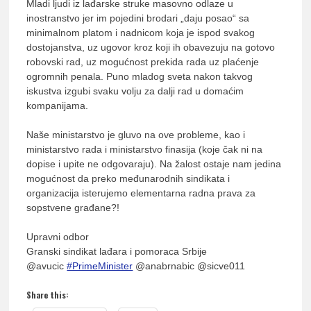
Mladi ljudi iz lađarske struke masovno odlaze u
inostranstvo jer im pojedini brodari „daju posao“ sa
minimalnom platom i nadnicom koja je ispod svakog
dostojanstva, uz ugovor kroz koji ih obavezuju na gotovo
robovski rad, uz mogućnost prekida rada uz plaćenje
ogromnih penala. Puno mladog sveta nakon takvog
iskustva izgubi svaku volju za dalji rad u domaćim
kompanijama.
Naše ministarstvo je gluvo na ove probleme, kao i
ministarstvo rada i ministarstvo finasija (koje čak ni na
dopise i upite ne odgovaraju). Na žalost ostaje nam jedina
mogućnost da preko međunarodnih sindikata i
organizacija isterujemo elementarna radna prava za
sopstvene građane?!
Upravni odbor
Granski sindikat lađara i pomoraca Srbije
@avucic
#PrimeMinister
@anabrnabic
@sicve011
Share this: