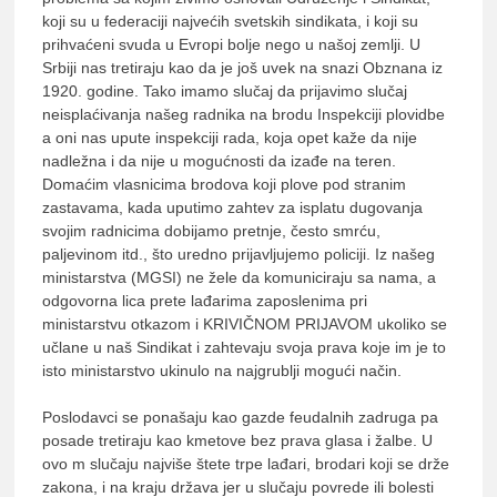
koji su u federaciji najvećih svetskih sindikata, i koji su
prihvaćeni svuda u Evropi bolje nego u našoj zemlji. U
Srbiji nas tretiraju kao da je još uvek na snazi Obznana iz
1920. godine. Tako imamo slučaj da prijavimo slučaj
neisplaćivanja našeg radnika na brodu Inspekciji plovidbe
a oni nas upute inspekciji rada, koja opet kaže da nije
nadležna i da nije u mogućnosti da izađe na teren.
Domaćim vlasnicima brodova koji plove pod stranim
zastavama, kada uputimo zahtev za isplatu dugovanja
svojim radnicima dobijamo pretnje, često smrću,
paljevinom itd., što uredno prijavljujemo policiji. Iz našeg
ministarstva (MGSI) ne žele da komuniciraju sa nama, a
odgovorna lica prete lađarima zaposlenima pri
ministarstvu otkazom i KRIVIČNOM PRIJAVOM ukoliko se
učlane u naš Sindikat i zahtevaju svoja prava koje im je to
isto ministarstvo ukinulo na najgrublji mogući način.
Poslodavci se ponašaju kao gazde feudalnih zadruga pa
posade tretiraju kao kmetove bez prava glasa i žalbe. U
ovo m slučaju najviše štete trpe lađari, brodari koji se drže
zakona, i na kraju država jer u slučaju povrede ili bolesti