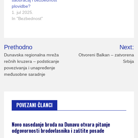
saobraćaj i bezbednost
plovidbe?
1. jul 2025.
In "Bezbednost"
Kretanje
Prethodno
Next:
članka
Dunavska regionalna mreža
Otvoreni Balkan – zatvorena
rečnih kruzera – podsticanje
Srbija
povezivanja i unapređenje
međusobne saradnje
POVEZANI ČLANCI
Novo nasedanje broda na Dunavu otvara pitanje
odgovornosti brodovlasnika i zaštite posade