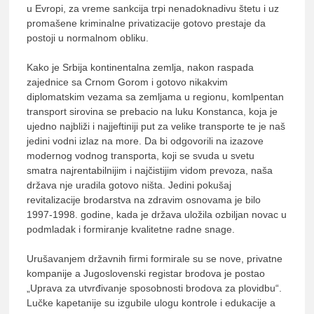
u Evropi, za vreme sankcija trpi nenadoknadivu štetu i uz
promašene kriminalne privatizacije gotovo prestaje da
postoji u normalnom obliku.
Kako je Srbija kontinentalna zemlja, nakon raspada
zajednice sa Crnom Gorom i gotovo nikakvim
diplomatskim vezama sa zemljama u regionu, komlpentan
transport sirovina se prebacio na luku Konstanca, koja je
ujedno najbliži i najjeftiniji put za velike transporte te je naš
jedini vodni izlaz na more. Da bi odgovorili na izazove
modernog vodnog transporta, koji se svuda u svetu
smatra najrentabilnijim i najčistijim vidom prevoza, naša
država nje uradila gotovo ništa. Jedini pokušaj
revitalizacije brodarstva na zdravim osnovama je bilo
1997-1998. godine, kada je država uložila ozbiljan novac u
podmladak i formiranje kvalitetne radne snage.
Urušavanjem državnih firmi formirale su se nove, privatne
kompanije a Jugoslovenski registar brodova je postao
„Uprava za utvrđivanje sposobnosti brodova za plovidbu“.
Lučke kapetanije su izgubile ulogu kontrole i edukacije a