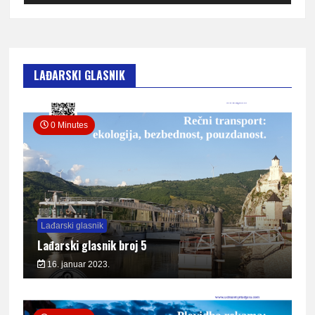
LAĐARSKI GLASNIK
0 Minutes
Lađarski glasnik
Lađarski glasnik broj 5
16. januar 2023.