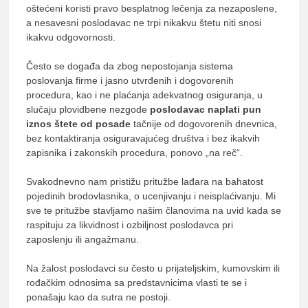
oštećeni koristi pravo besplatnog lečenja za nezaposlene,
a nesavesni poslodavac ne trpi nikakvu štetu niti snosi
ikakvu odgovornosti.
Često se događa da zbog nepostojanja sistema
poslovanja firme i jasno utvrđenih i dogovorenih
procedura, kao i ne plaćanja adekvatnog osiguranja, u
slučaju plovidbene nezgode
poslodavac naplati pun
iznos štete od posade
tačnije od dogovorenih dnevnica,
bez kontaktiranja osiguravajućeg društva i bez ikakvih
zapisnika i zakonskih procedura, ponovo „na reč“.
Svakodnevno nam pristižu pritužbe lađara na bahatost
pojedinih brodovlasnika, o ucenjivanju i neisplaćivanju. Mi
sve te pritužbe stavljamo našim članovima na uvid kada se
raspituju za likvidnost i ozbiljnost poslodavca pri
zaposlenju ili angažmanu.
Na žalost poslodavci su često u prijateljskim, kumovskim ili
rođačkim odnosima sa predstavnicima vlasti te se i
ponašaju kao da sutra ne postoji.