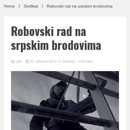
lađa
Home
Sindikat
Robovski rad na srpskim brodovima
Robovski rad na
pomor
srpskim brodovima
upls
30. oktobar 2022.
in
Sindikat
- 4 Minutes
Udruž