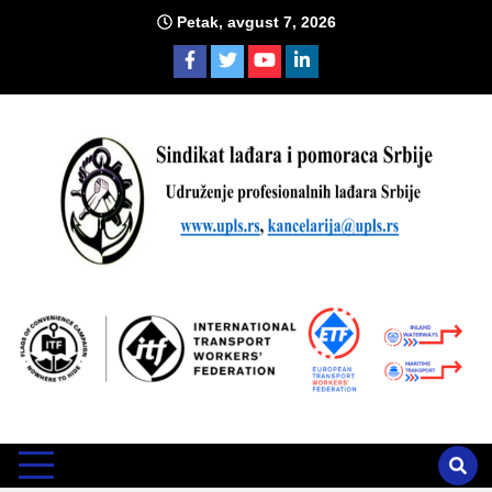
Skip
Petak, avgust 7, 2026
to
content
Sind
Zvanično glasilo Udruženja profesionalnih lađara i sindikata
lađara i pomoraca Srbije