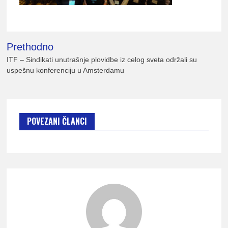
lađ
Kretanje
Prethodno
članka
Srb
ITF – Sindikati unutrašnje plovidbe iz celog sveta održali su
uspešnu konferenciju u Amsterdamu
POVEZANI ČLANCI