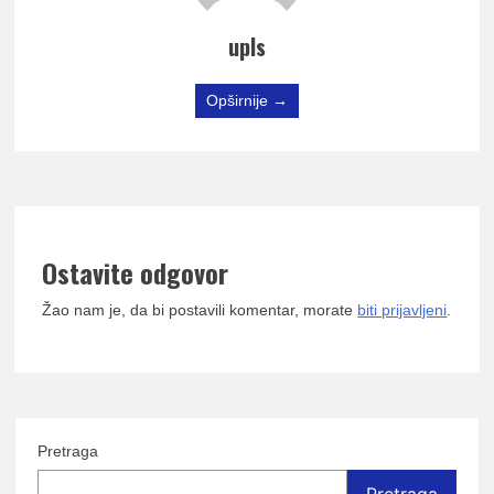
upls
Opširnije →
Ostavite odgovor
Žao nam je, da bi postavili komentar, morate
biti prijavljeni
.
Pretraga
Pretraga