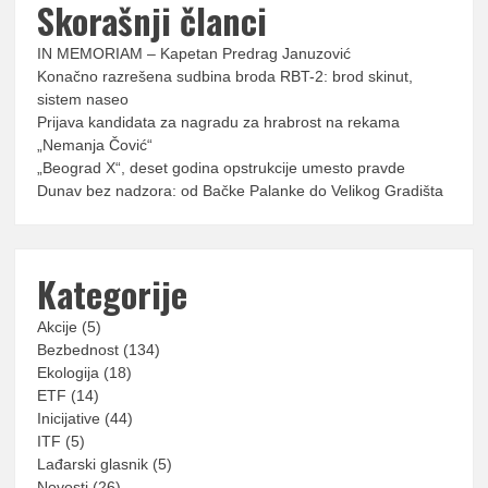
Skorašnji članci
IN MEMORIAM – Kapetan Predrag Januzović
Konačno razrešena sudbina broda RBT-2: brod skinut,
sistem naseo
Prijava kandidata za nagradu za hrabrost na rekama
„Nemanja Čović“
„Beograd X“, deset godina opstrukcije umesto pravde
Dunav bez nadzora: od Bačke Palanke do Velikog Gradišta
Kategorije
Akcije
(5)
Bezbednost
(134)
Ekologija
(18)
ETF
(14)
Inicijative
(44)
ITF
(5)
Lađarski glasnik
(5)
Novosti
(26)