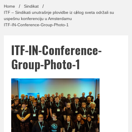
lađa
Home
Sindikat
ITF – Sindikati unutrašnje plovidbe iz celog sveta održali su
uspešnu konferenciju u Amsterdamu
ITF-IN-Conference-Group-Photo-1
pomor
ITF-IN-Conference-
Group-Photo-1
Udruž