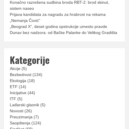
Konačno razrešena sudbina broda RBT-2: brod skinut,
sistem naseo
Prijava kandidata za nagradu za hrabrost na rekama
„Nemanja Čović“
„Beograd X“, deset godina opstrukcije umesto pravde
Dunav bez nadzora: od Bačke Palanke do Velikog Gradišta
Kategorije
Akcije
(5)
Bezbednost
(134)
Ekologija
(18)
ETF
(14)
Inicijative
(44)
ITF
(5)
Lađarski glasnik
(5)
Novosti
(26)
Preuzimanja
(7)
Saopštenja
(124)