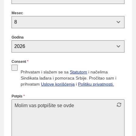
Mesec
8
Godina
2026
Consent
*
Prihvatam i slažem se sa
Statutom
i načelima
Sindikata lađara i pomoraca Srbije. Pročitao sam i
prihvatam
Uslove korišćenja
i
Politiku privatnosti.
Potpis
*
Molim vas potpišite se ovde