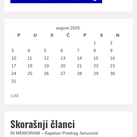
avgust 2026.
P
U
S
Č
P
S
N
1
2
3
4
5
6
7
8
9
10
11
12
13
14
15
16
17
18
19
20
21
22
23
24
25
26
27
28
29
30
31
« jul
Skorašnji članci
IN MEMORIAM – Kapetan Predrag Januzović