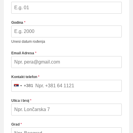
lađ
Godina
*
Srb
Unesi datum rođenja
Email Adresa
*
Kontakt telefon
*
+381
Serbia
+381
Ulica i broj
*
Grad
*