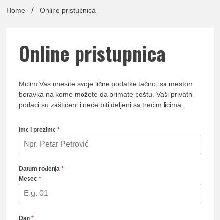
lađa
Home
Online pristupnica
Online pristupnica
pomor
Molim Vas unesite svoje lične podatke tačno, sa mestom
boravka na kome možete da primate poštu. Vaši privatni
podaci su zaštićeni i neće biti deljeni sa trećim licima.
Udruž
Ime i prezime
*
Datum rođenja
*
Mesec
*
Dan
*