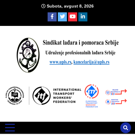
Skip
Subota, avgust 8, 2026
to
content
Sind
Zvanično glasilo Udruženja profesionalnih lađara i sindikata
lađara i pomoraca Srbije