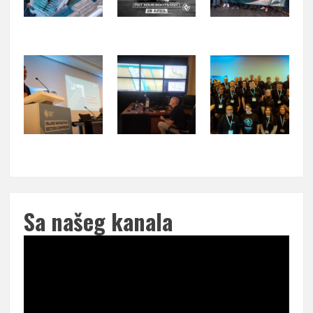
Sa našeg kanala
Pregledač
video
zapisa