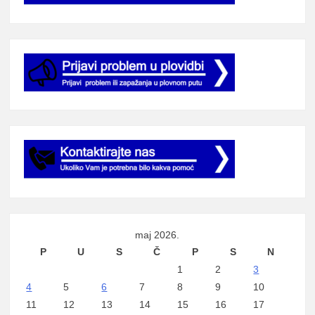
maj 2026.
P
U
S
Č
P
S
N
1
2
3
4
5
6
7
8
9
10
11
12
13
14
15
16
17