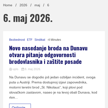
lađa
Home
2026
maj
6
6. maj 2026.
pomor
Bezbednost
ETF
Sindikat
-4 Minutes
Novo nasedanje broda na Dunavu
otvara pitanje odgovornosti
brodovlasnika i zaštite posade
Udruž
upls
6. maj 2026.
0
Na Dunavu se dogodio još jedan ozbiljan incident, ovoga
Comment
puta u Austriji. Prema dostupnoj izjavi zapovednika,
on
Novo
motorni teretni brod „St. Nikolaus“, koji plovi pod
nasedanje
slovačkom zastavom, naseo je na levoj obali Dunava, kod
broda
rkm...
na
Dunavu
Opširnije...