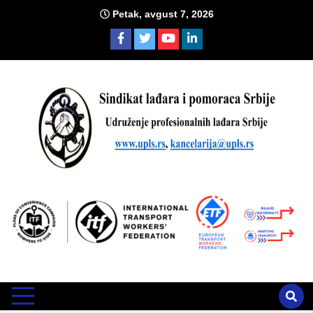
Skip
Petak, avgust 7, 2026
to
content
Sind
Zvanično glasilo Udruženja profesionalnih lađara i sindikata
lađara i pomoraca Srbije