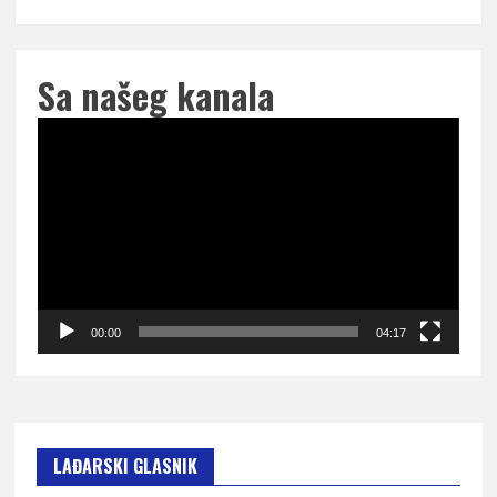
Sa našeg kanala
Pregledač
video
zapisa
00:00
04:17
LAĐARSKI GLASNIK