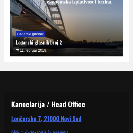
Lađarski glasnik
Lađarski glasnik broj 2
11. februar 2019.
Kancelarija / Head Office
Lončarska 7, 21000 Novi Sad
Klub – Dunavska 2 (u pasažu)