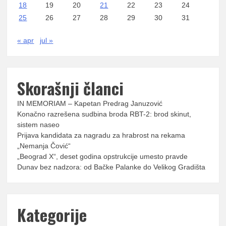
18
19
20
21
22
23
24
25
26
27
28
29
30
31
« apr
jul »
Skorašnji članci
IN MEMORIAM – Kapetan Predrag Januzović
Konačno razrešena sudbina broda RBT-2: brod skinut,
sistem naseo
Prijava kandidata za nagradu za hrabrost na rekama
„Nemanja Čović“
„Beograd X“, deset godina opstrukcije umesto pravde
Dunav bez nadzora: od Bačke Palanke do Velikog Gradišta
Kategorije