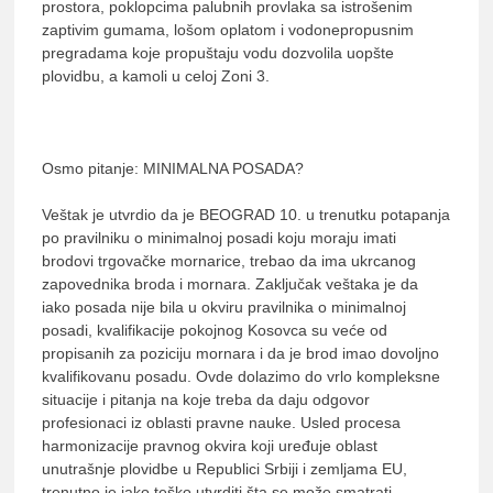
prostora, poklopcima palubnih provlaka sa istrošenim
zaptivim gumama, lošom oplatom i vodonepropusnim
pregradama koje propuštaju vodu dozvolila uopšte
plovidbu, a kamoli u celoj Zoni 3.
Osmo pitanje: MINIMALNA POSADA?
Veštak je utvrdio da je BEOGRAD 10. u trenutku potapanja
po pravilniku o minimalnoj posadi koju moraju imati
brodovi trgovačke mornarice, trebao da ima ukrcanog
zapovednika broda i mornara. Zaključak veštaka je da
iako posada nije bila u okviru pravilnika o minimalnoj
posadi, kvalifikacije pokojnog Kosovca su veće od
propisanih za poziciju mornara i da je brod imao dovoljno
kvalifikovanu posadu. Ovde dolazimo do vrlo kompleksne
situacije i pitanja na koje treba da daju odgovor
profesionaci iz oblasti pravne nauke. Usled procesa
harmonizacije pravnog okvira koji uređuje oblast
unutrašnje plovidbe u Republici Srbiji i zemljama EU,
trenutno je jako teško utvrditi šta se može smatrati