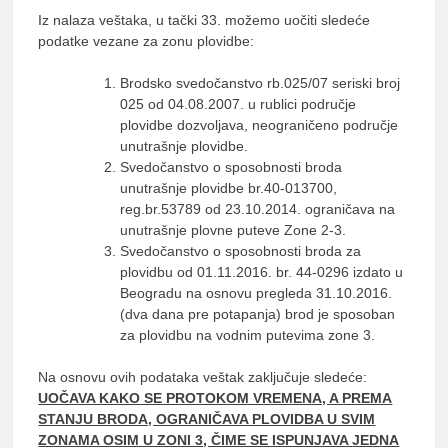
Iz nalaza veštaka, u tački 33. možemo uočiti sledeće
podatke vezane za zonu plovidbe:
Brodsko svedočanstvo rb.025/07 seriski broj
025 od 04.08.2007. u rublici područje
plovidbe dozvoljava, neograničeno područje
unutrašnje plovidbe.
Svedočanstvo o sposobnosti broda
unutrašnje plovidbe br.40-013700,
reg.br.53789 od 23.10.2014. ograničava na
unutrašnje plovne puteve Zone 2-3.
Svedočanstvo o sposobnosti broda za
plovidbu od 01.11.2016. br. 44-0296 izdato u
Beogradu na osnovu pregleda 31.10.2016.
(dva dana pre potapanja) brod je sposoban
za plovidbu na vodnim putevima zone 3.
Na osnovu ovih podataka veštak zaključuje sledeće:
UOČAVA KAKO SE PROTOKOM VREMENA, A PREMA
STANJU BRODA, OGRANIČAVA PLOVIDBA U SVIM
ZONAMA OSIM U ZONI 3, ČIME SE ISPUNJAVA
JEDNA