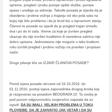
opreme, pregled i probu pumpe opšte službe, pumpe
spasa i uređaja za sidrenje. Takođe posada je izjavila da je
obavljena i probna vožnja u trajanju od oko pola sata na
kojoj nije bilo problema i da je brod bio u ispravnom stanju.
Članovi te posade su izjavili da je pregled trajao između
dva i po do tri sata. Vreme za koje je izvršen pregled
ukazuje da nije izvršen kvalitetno ili navedena satnica nije
dobro upisana. Jednostavno nije moguće u tako kratkom
roku izvršiti pregled i probnu vožnju na pravilan i propisan
način.
Drugo pitanje tiče se IZJAVE ČLANOVA POSADE?
Pored izjava posade ukrcane od 16.10.2016. do
01.11.2016. postoji izjava zapovednika drugog broda koji
je razgovarao sa posadom BEOGRADA 10. Ta osoba je
pod punom odgovornošću svojeručno zapisala da su
izjavili:
DA SU IMALI, VELIKIH PROBLEMA U TOKU
PLOVIDBE, DA JE ZAHVATIO JAK VETAR I DA SU