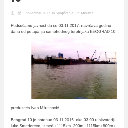
lađ
1. novembar 2017.
in
Saopštenja
- 35 Minutes
Podsećamo javnost da se 03.11.2017. navršava godinu
Srb
dana od potapanja samohodnog teretnjaka BEOGRAD 10
preduzeća Ivan Milutinović.
Beograd 10 je potonuo 03.11.2016. oko 03.00 u akvatoriji
luke Smederevo, između 1115km+200m i 1115km+800m u