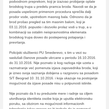
podvodnom preprekom, koji je izazvao probijanje oplate
brodskog trupa u predelu pramca broda. Navodi se da je
posada uspešnom primenom procedura sprečila dalji
prodor vode, upotrebom masnog bala. Odnosno da je
brod prošao pregled sa tim masnim balom, koji je
03.11.2016. popustio i dozvolio prolaz vodi u trup, a u
kombinaciji sa ostalim neispravnostima elemenata
brodskog trupa doveo do postepenog potapanja i
prevrtanja.
Policijski službenici PU Smederevo, s tim u vezi su
saslušali članove posade ukrcane u periodu 16.10.2016.
do 31.10.2016. Nije poznato iz kog razloga nije uzeta u
razmatranje već pomenuta izjava zapovednika broda, koji
je izneo svoja saznanja dobijena u razgovoru sa posadom
S/T Beograd 10. 31.10.2016. i koja ukazuje na postojanje
mogućnost da izjave posade nisu u potpunosti istinite.
Nije poznato da li su preduzete mere i radnje sa ciljem
utvrđivanja identiteta osobe koja je uputila elektronsku
poruku, sa obzirom na mogućnosti informacionih
tehnologija takav proces ne bi trebalo da je nemoguć.