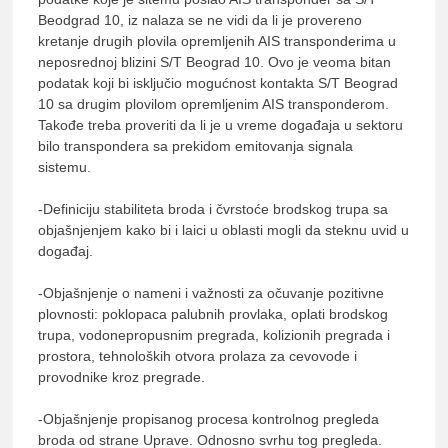
Beodgrad 10, iz nalaza se ne vidi da li je provereno
kretanje drugih plovila opremljenih AIS transponderima u
neposrednoj blizini S/T Beograd 10. Ovo je veoma bitan
podatak koji bi isključio mogućnost kontakta S/T Beograd
10 sa drugim plovilom opremljenim AIS transponderom.
Takođe treba proveriti da li je u vreme događaja u sektoru
bilo transpondera sa prekidom emitovanja signala
sistemu.
-Definiciju stabiliteta broda i čvrstoće brodskog trupa sa
objašnjenjem kako bi i laici u oblasti mogli da steknu uvid u
događaj.
-Objašnjenje o nameni i važnosti za očuvanje pozitivne
plovnosti: poklopaca palubnih provlaka, oplati brodskog
trupa, vodonepropusnim pregrada, kolizionih pregrada i
prostora, tehnoloških otvora prolaza za cevovode i
provodnike kroz pregrade.
-Objašnjenje propisanog procesa kontrolnog pregleda
broda od strane Uprave. Odnosno svrhu tog pregleda.