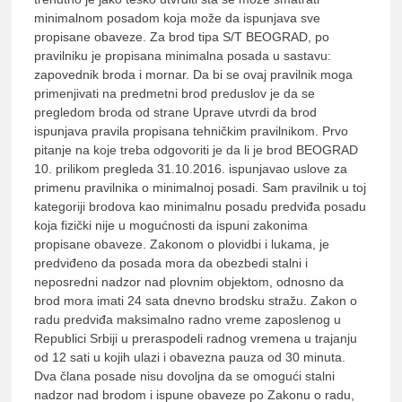
minimalnom posadom koja može da ispunjava sve
propisane obaveze. Za brod tipa S/T BEOGRAD, po
pravilniku je propisana minimalna posada u sastavu:
zapovednik broda i mornar. Da bi se ovaj pravilnik moga
primenjivati na predmetni brod preduslov je da se
pregledom broda od strane Uprave utvrdi da brod
ispunjava pravila propisana tehničkim pravilnikom. Prvo
pitanje na koje treba odgovoriti je da li je brod BEOGRAD
10. prilikom pregleda 31.10.2016. ispunjavao uslove za
primenu pravilnika o minimalnoj posadi. Sam pravilnik u toj
kategoriji brodova kao minimalnu posadu predviđa posadu
koja fizički nije u mogućnosti da ispuni zakonima
propisane obaveze. Zakonom o plovidbi i lukama, je
predviđeno da posada mora da obezbedi stalni i
neposredni nadzor nad plovnim objektom, odnosno da
brod mora imati 24 sata dnevno brodsku stražu. Zakon o
radu predviđa maksimalno radno vreme zaposlenog u
Republici Srbiji u preraspodeli radnog vremena u trajanju
od 12 sati u kojih ulazi i obavezna pauza od 30 minuta.
Dva člana posade nisu dovoljna da se omogući stalni
nadzor nad brodom i ispune obaveze po Zakonu o radu,