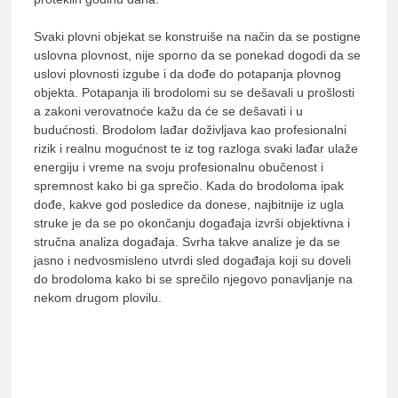
Svaki plovni objekat se konstruiše na način da se postigne
uslovna plovnost, nije sporno da se ponekad dogodi da se
uslovi plovnosti izgube i da dođe do potapanja plovnog
objekta. Potapanja ili brodolomi su se dešavali u prošlosti
a zakoni verovatnoće kažu da će se dešavati i u
budućnosti. Brodolom lađar doživljava kao profesionalni
rizik i realnu mogućnost te iz tog razloga svaki lađar ulaže
energiju i vreme na svoju profesionalnu obučenost i
spremnost kako bi ga sprečio. Kada do brodoloma ipak
dođe, kakve god posledice da donese, najbitnije iz ugla
struke je da se po okončanju događaja izvrši objektivna i
stručna analiza događaja. Svrha takve analize je da se
jasno i nedvosmisleno utvrdi sled događaja koji su doveli
do brodoloma kako bi se sprečilo njegovo ponavljanje na
nekom drugom plovilu.