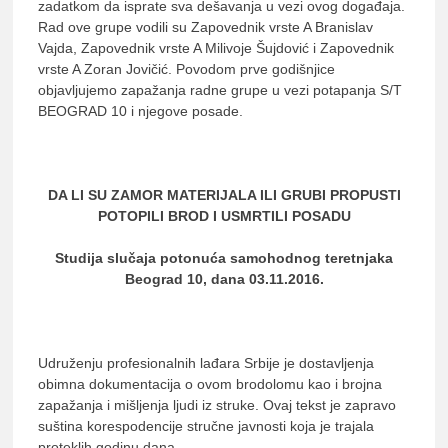
zadatkom da isprate sva dešavanja u vezi ovog događaja.
Rad ove grupe vodili su Zapovednik vrste A Branislav
Vajda, Zapovednik vrste A Milivoje Šujdović i Zapovednik
vrste A Zoran Jovičić. Povodom prve godišnjice
objavljujemo zapažanja radne grupe u vezi potapanja S/T
BEOGRAD 10 i njegove posade.
DA LI SU ZAMOR MATERIJALA ILI GRUBI PROPUSTI
POTOPILI BROD I USMRTILI POSADU
Studija slučaja potonuća samohodnog teretnjaka
Beograd 10, dana 03.11.2016.
Udruženju profesionalnih lađara Srbije je dostavljenja
obimna dokumentacija o ovom brodolomu kao i brojna
zapažanja i mišljenja ljudi iz struke. Ovaj tekst je zapravo
suština korespodencije stručne javnosti koja je trajala
proteklih godinu dana.