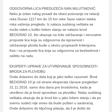
ODGOVORNA LICA PREDUZEĆA IVAN MILUTINOVIĆ:
Neko je izdao nalog posadi da obavi putovanje na relaciji
reka Dunav 1117 km do 15 km reke Save nakon isteka
roka važenja pregleda. Iz nalaza sudskog veštaka se
može videti u koliko lošem stanju se nalazio brod
BEOGRAD 10, što ukazuje na loše održavanje i verovatne
propuste lica koja su odgovorna da ispravnost i
održavanje plovila bude u okviru propisanih kriterijuma.
Kao i na propuste lica koja su odgovorna za bezbednost i
zaštitu na radu.
EKSPERTI UPRAVE ZA UTVRĐIVANJE SPOSOBNOSTI
BRODA ZA PLOVIDBU:
Ovde dolazimo do dela koji je jako teško razumeti. Brod
BEOGRAD 10 je od strane eksperata Uprave pregledan
31.11.2016. samo dva dana pre brodoloma, kada je
utvrđeno da je brod sposoban za plovidbu. Nalaz sudskog
veštaka ukazuje da je brod bio u jako lošem stanju i da po
svemu sudeći nije smeo da bude pušten u saobraćaj.
Ovde dolazimo do ključnog pitanja, da li je došlo do