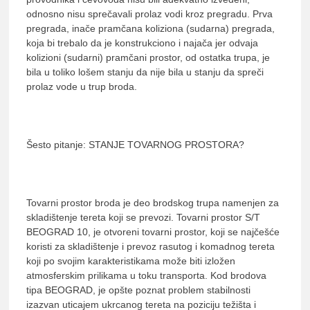
odnosno nisu sprečavali prolaz vodi kroz pregradu. Prva
pregrada, inače pramčana koliziona (sudarna) pregrada,
koja bi trebalo da je konstrukciono i najača jer odvaja
kolizioni (sudarni) pramčani prostor, od ostatka trupa, je
bila u toliko lošem stanju da nije bila u stanju da spreči
prolaz vode u trup broda.
Šesto pitanje: STANJE TOVARNOG PROSTORA?
Tovarni prostor broda je deo brodskog trupa namenjen za
skladištenje tereta koji se prevozi. Tovarni prostor S/T
BEOGRAD 10, je otvoreni tovarni prostor, koji se najčešće
koristi za skladištenje i prevoz rasutog i komadnog tereta
koji po svojim karakteristikama može biti izložen
atmosferskim prilikama u toku transporta. Kod brodova
tipa BEOGRAD, je opšte poznat problem stabilnosti
izazvan uticajem ukrcanog tereta na poziciju težišta i