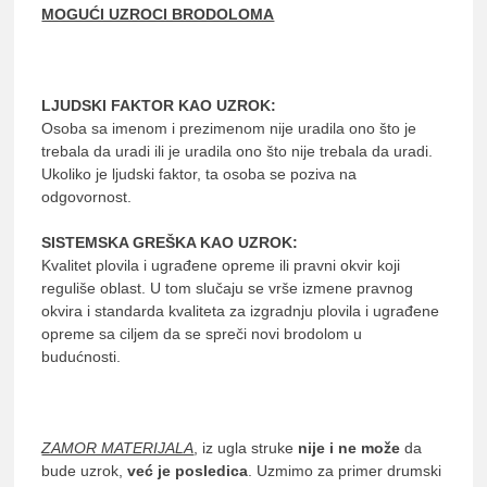
MOGUĆI UZROCI BRODOLOMA
LJUDSKI FAKTOR KAO UZROK:
Osoba sa imenom i prezimenom nije uradila ono što je
trebala da uradi ili je uradila ono što nije trebala da uradi.
Ukoliko je ljudski faktor, ta osoba se poziva na
odgovornost.
SISTEMSKA GREŠKA KAO UZROK:
Kvalitet plovila i ugrađene opreme ili pravni okvir koji
reguliše oblast. U tom slučaju se vrše izmene pravnog
okvira i standarda kvaliteta za izgradnju plovila i ugrađene
opreme sa ciljem da se spreči novi brodolom u
budućnosti.
ZAMOR MATERIJALA
, iz ugla struke
nije i ne može
da
bude uzrok,
već je posledica
. Uzmimo za primer drumski