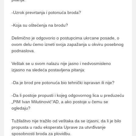
-Uzrok prevrtanja i potonuća broda?
-Koja su oštećenja na brodu?
Delimično je odgovorio o postupcima ukrcane posade, o
ovom delu ćemo izneti svoja zapažanja u okviru posebnog
podnaslova.
Veštak se u svom nalazu nije jasno i nedvosmisleno
izjasno na sledeća postavljena pitanja:
-Da je brod pre potonuća bio tehnički ispravan ili nije?
-Da li postoje propusti i kojeg odgovornog lica u preduzeću
„PIM Ivan Milutinović“AD, a ako postoje u čemu se
ogledaju?
Tužilaštvo nije tražilo od veštaka da se izjasni, da li je bilo
propusta u radu eksperata Uprave za utvrđivanje
sposobnosti broda za plovidbu.