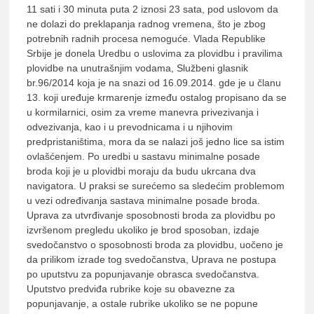
11 sati i 30 minuta puta 2 iznosi 23 sata, pod uslovom da
ne dolazi do preklapanja radnog vremena, što je zbog
potrebnih radnih procesa nemoguće. Vlada Republike
Srbije je donela Uredbu o uslovima za plovidbu i pravilima
plovidbe na unutrašnjim vodama, Službeni glasnik
br.96/2014 koja je na snazi od 16.09.2014. gde je u članu
13. koji uređuje krmarenje između ostalog propisano da se
u kormilarnici, osim za vreme manevra privezivanja i
odvezivanja, kao i u prevodnicama i u njihovim
predpristaništima, mora da se nalazi još jedno lice sa istim
ovlašćenjem. Po uredbi u sastavu minimalne posade
broda koji je u plovidbi moraju da budu ukrcana dva
navigatora. U praksi se surećemo sa sledećim problemom
u vezi određivanja sastava minimalne posade broda.
Uprava za utvrđivanje sposobnosti broda za plovidbu po
izvršenom pregledu ukoliko je brod sposoban, izdaje
svedočanstvo o sposobnosti broda za plovidbu, uočeno je
da prilikom izrade tog svedočanstva, Uprava ne postupa
po uputstvu za popunjavanje obrasca svedočanstva.
Uputstvo predviđa rubrike koje su obavezne za
popunjavanje, a ostale rubrike ukoliko se ne popune