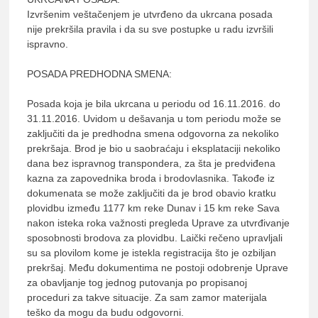
Izvršenim veštačenjem je utvrđeno da ukrcana posada
nije prekršila pravila i da su sve postupke u radu izvršili
ispravno.
POSADA PREDHODNA SMENA:
Posada koja je bila ukrcana u periodu od 16.11.2016. do
31.11.2016. Uvidom u dešavanja u tom periodu može se
zaključiti da je predhodna smena odgovorna za nekoliko
prekršaja. Brod je bio u saobraćaju i eksplataciji nekoliko
dana bez ispravnog transpondera, za šta je predviđena
kazna za zapovednika broda i brodovlasnika. Takođe iz
dokumenata se može zaključiti da je brod obavio kratku
plovidbu između 1177 km reke Dunav i 15 km reke Sava
nakon isteka roka važnosti pregleda Uprave za utvrđivanje
sposobnosti brodova za plovidbu. Laički rečeno upravljali
su sa plovilom kome je istekla registracija što je ozbiljan
prekršaj. Među dokumentima ne postoji odobrenje Uprave
za obavljanje tog jednog putovanja po propisanoj
proceduri za takve situacije. Za sam zamor materijala
teško da mogu da budu odgovorni.