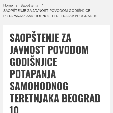
lađa
Home
Saopštenja
SAOPŠTENJE ZA JAVNOST POVODOM GODIŠNJICE
POTAPANJA SAMOHODNOG TERETNJAKA BEOGRAD 10
pomor
SAOPŠTENJE ZA
JAVNOST POVODOM
GODIŠNJICE
Udruž
POTAPANJA
SAMOHODNOG
TERETNJAKA BEOGRAD
10