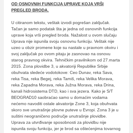
OD OSNOVNIH FUNKCIJA UPRAVE KOJA VRŠI
PREGLED BRODA.
U citiranom tekstu, veštak izvodi pogrešan zaključak.
Tačan je samo podatak šta je jedna od osnovnih funkcija
uprave koja vrši pregled broda. Nažalost u ovom slučaju
Uprava nije ispunila svoju osnovnu funkciju. Veštak nije
uzeo u obzir promene koje su nastale u pravnom okviru i
svoj zaključak po ovom pitaju je zasnovao na osnovu
starog pravnog okvira. Tehničkim pravilnikom od 27.marta
2015. Zona plovidbe 3, u akvatoriji Republike Srbije
obuhvata sledeće vodotokove: Ceo Dunav, reka Sava,
reka Tisa, reka Begej, reka Tamiš, reka Velika Morava,
reka Zapadna Morava, reka Južna Morava, reka Drina,
kanali hidrosistema DTD, kao i sva jezera. Kako je S/T
BEOGRAD10 saobraćao samo u domaćim vodama
nećemo navoditi ostale akvatorije Zone 3, koja obuhvata
skoro sve unutrašnje plovne puteve u Evropi. Zona 3 je u
suštini neograničeno područje unutrašnje plovidbe.
Uprava za utvrđivanje sposobnosti za plovidbu nije
ispunila svoju funkciju, jer je brod sa oštećenjima tovarnog