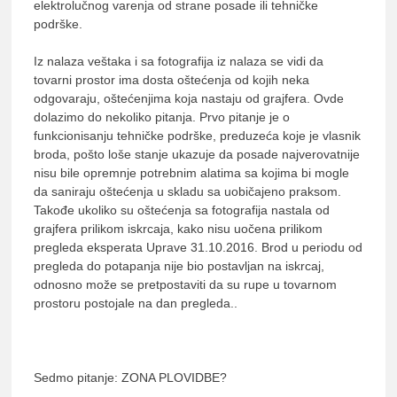
elektrolučnog varenja od strane posade ili tehničke
podrške.
Iz nalaza veštaka i sa fotografija iz nalaza se vidi da
tovarni prostor ima dosta oštećenja od kojih neka
odgovaraju, oštećenjima koja nastaju od grajfera. Ovde
dolazimo do nekoliko pitanja. Prvo pitanje je o
funkcionisanju tehničke podrške, preduzeća koje je vlasnik
broda, pošto loše stanje ukazuje da posade najverovatnije
nisu bile opremnje potrebnim alatima sa kojima bi mogle
da saniraju oštećenja u skladu sa uobičajeno praksom.
Takođe ukoliko su oštećenja sa fotografija nastala od
grajfera prilikom iskrcaja, kako nisu uočena prilikom
pregleda eksperata Uprave 31.10.2016. Brod u periodu od
pregleda do potapanja nije bio postavljan na iskrcaj,
odnosno može se pretpostaviti da su rupe u tovarnom
prostoru postojale na dan pregleda..
Sedmo pitanje: ZONA PLOVIDBE?