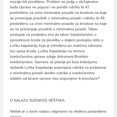
moraju biti poništene. Problem se javlja u slučajevima
kada Uprava ne popuni i ne poništi rubriku br.47.
predviđenu za unos minimalne posade za brodove na koje
se primenjuje pravilnik o minimalnoj posadi i rubriku br.48.
predviđenu za unos minimalne posade za brodove na koje
se ne primenjuje pravilnik o minimalnoj posadi. Takav
postupak za posledicu ima da takvo Svedočanstvo o
sposobnosti broda za plovidbu u daljem postupku stiže u
Lučku kapetaniju koja je određena po matičnoj odnosno
luci upisa broda. Lučka Kapetanija na osnovu
svedočanstva uprave izdaje dokument Brodsko
svedočanstvo. Nameće se pitanje po kom kriterijumu
slubenik Lučke Kapetanije popunjava rubrike sa podacima
o minimalnoj posadi ukoliko rubrike u svedočanstvu
izdatim od strane uprave nisu popunjene ili precrtane?
O NALAZU SUDSKOG VEŠTAKA
Veštak je u svom nalazu odgovorio na sledeća postavljena
pitanja: