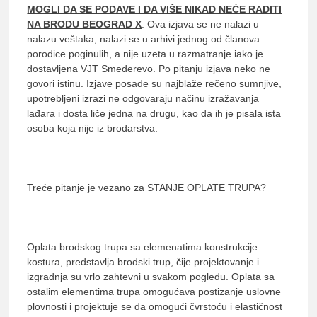
MOGLI DA SE PODAVE I DA VIŠE NIKAD NEĆE RADITI
NA BRODU BEOGRAD X
. Ova izjava se ne nalazi u
nalazu veštaka, nalazi se u arhivi jednog od članova
porodice poginulih, a nije uzeta u razmatranje iako je
dostavljena VJT Smederevo. Po pitanju izjava neko ne
govori istinu. Izjave posade su najblaže rečeno sumnjive,
upotrebljeni izrazi ne odgovaraju načinu izražavanja
lađara i dosta liče jedna na drugu, kao da ih je pisala ista
osoba koja nije iz brodarstva.
Treće pitanje je vezano za STANJE OPLATE TRUPA?
Oplata brodskog trupa sa elemenatima konstrukcije
kostura, predstavlja brodski trup, čije projektovanje i
izgradnja su vrlo zahtevni u svakom pogledu. Oplata sa
ostalim elementima trupa omogućava postizanje uslovne
plovnosti i projektuje se da omogući čvrstoću i elastičnost