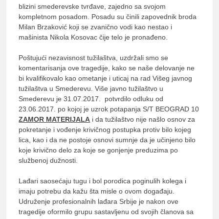
blizini smederevske tvrđave, zajedno sa svojom
kompletnom posadom. Posadu su činili zapovednik broda
Milan Brzaković koji se zvanično vodi kao nestao i
mašinista Nikola Kosovac čije telo je pronađeno.
Poštujući nezavisnost tužilaštva, uzdržali smo se
komentarisanja ove tragedije, kako se naše delovanje ne
bi kvalifikovalo kao ometanje i uticaj na rad Višeg javnog
tužilaštva u Smederevu. Više javno tužilaštvo u
Smederevu je 31.07.2017. potvrdilo odluku od
23.06.2017. po kojoj je uzrok potapanja S/T BEOGRAD 10
ZAMOR MATERIJALA
i da tužilaštvo nije našlo osnov za
pokretanje i vođenje krivičnog postupka protiv bilo kojeg
lica, kao i da ne postoje osnovi sumnje da je učinjeno bilo
koje krivično delo za koje se gonjenje preduzima po
službenoj dužnosti.
Lađari saosećaju tugu i bol porodica poginulih kolega i
imaju potrebu da kažu šta misle o ovom događaju.
Udruženje profesionalnih lađara Srbije je nakon ove
tragedije oformilo grupu sastavljenu od svojih članova sa