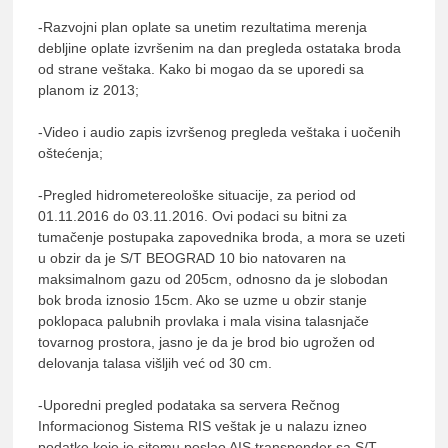
-Razvojni plan oplate sa unetim rezultatima merenja
debljine oplate izvršenim na dan pregleda ostataka broda
od strane veštaka. Kako bi mogao da se uporedi sa
planom iz 2013;
-Video i audio zapis izvršenog pregleda veštaka i uočenih
oštećenja;
-Pregled hidrometereološke situacije, za period od
01.11.2016 do 03.11.2016. Ovi podaci su bitni za
tumačenje postupaka zapovednika broda, a mora se uzeti
u obzir da je S/T BEOGRAD 10 bio natovaren na
maksimalnom gazu od 205cm, odnosno da je slobodan
bok broda iznosio 15cm. Ako se uzme u obzir stanje
poklopaca palubnih provlaka i mala visina talasnjače
tovarnog prostora, jasno je da je brod bio ugrožen od
delovanja talasa višljih već od 30 cm.
-Uporedni pregled podataka sa servera Rečnog
Informacionog Sistema RIS veštak je u nalazu izneo
podatke koje je sitemu poslao AIS transponder sa S/T