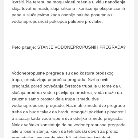
izvršiti. Na terenu se mogu videti rešenja u vidu nanošenja
sloja tovatne masti, sloja silikona i korišćenje ekspanzionih
pena u slučajevima kada osoblje palube posumnja u
vodonepropusnost poklopca palubne provlake.
Peto pitanje: STANJE VODONEPROPUSNIH PREGRADA?
Vodonepropusne pregreda su deo kostura brodskog
trupa, prestavljaju poprečnu pregradu. Svrha ovih
pregrada pored povećanja čvrstoće trupa je u tome da u
slučaju prodora vode i plavljenja prostora, voda može da
zauzme samo prostor dela trupa između dve
vodonepropusne pregrade. Razmak između dve pregrade
treba da bude takav da brodu omogući pozitivnu plovnost i
u situaciji kada voda ispuni dva odeljka između pregrada.
Nalaz veštaka konstatuje da su vodonepropusne pregrade
bile u lošem stanju, kao i da tehnološki otvori za prolaz
provodnika i cevovoda nisu bili adekvatno izvedeni,