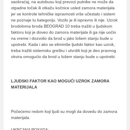
saobraćaj, na autobusu koji prevozi putnike ne može da
otpadne točak ili otkažu kočnice usled zamora materijala
jer se kontrole tehničke ispravnosti vrše učestalo i sistem
ne poznaje tu kategoriju. Vozilo je ili ispravno ili nije. Uzrok
brodoloma broda BEOGRAD 10 treba tražiti u ljudskom
faktoru koji je doveo do zamora materijala ili ga nije uočio
na vreme i dozvolio da brod u jako lošem stanju bude u
upotrebi. Kada i ako se eliminiše ljudski faktor kao uzrok,
treba tražiti sistemsku grešku i utvrditi koji je deo pravnog
okvira omogućio da brod u lošem stanju bude u upotrebi.
LJUDSKI FAKTOR KAO MOGUĆI UZROK ZAMORA
MATERIJALA
Počećemo redom koji ljudi su mogli da dovedu do zamora
materijala.
UKRCANA POSADA: