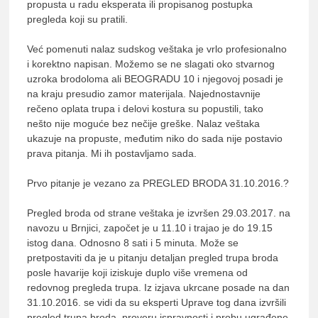
propusta u radu eksperata ili propisanog postupka
pregleda koji su pratili.
Već pomenuti nalaz sudskog veštaka je vrlo profesionalno
i korektno napisan. Možemo se ne slagati oko stvarnog
uzroka brodoloma ali BEOGRADU 10 i njegovoj posadi je
na kraju presudio zamor materijala. Najednostavnije
rečeno oplata trupa i delovi kostura su popustili, tako
nešto nije moguće bez nečije greške. Nalaz veštaka
ukazuje na propuste, međutim niko do sada nije postavio
prava pitanja. Mi ih postavljamo sada.
Prvo pitanje je vezano za PREGLED BRODA 31.10.2016.?
Pregled broda od strane veštaka je izvršen 29.03.2017. na
navozu u Brnjici, započet je u 11.10 i trajao je do 19.15
istog dana. Odnosno 8 sati i 5 minuta. Može se
pretpostaviti da je u pitanju detaljan pregled trupa broda
posle havarije koji iziskuje duplo više vremena od
redovnog pregleda trupa. Iz izjava ukrcane posade na dan
31.10.2016. se vidi da su eksperti Uprave tog dana izvršili
pregled trupa broda, proveru ispravnosti i probu ugrađene