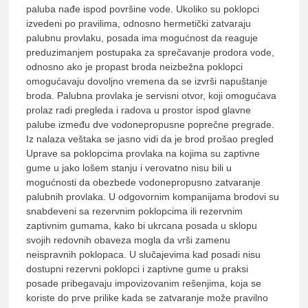
paluba nađe ispod površine vode. Ukoliko su poklopci
izvedeni po pravilima, odnosno hermetički zatvaraju
palubnu provlaku, posada ima mogućnost da reaguje
preduzimanjem postupaka za sprečavanje prodora vode,
odnosno ako je propast broda neizbežna poklopci
omogućavaju dovoljno vremena da se izvrši napuštanje
broda. Palubna provlaka je servisni otvor, koji omogućava
prolaz radi pregleda i radova u prostor ispod glavne
palube između dve vodonepropusne poprečne pregrade.
Iz nalaza veštaka se jasno vidi da je brod prošao pregled
Uprave sa poklopcima provlaka na kojima su zaptivne
gume u jako lošem stanju i verovatno nisu bili u
mogućnosti da obezbede vodonepropusno zatvaranje
palubnih provlaka. U odgovornim kompanijama brodovi su
snabdeveni sa rezervnim poklopcima ili rezervnim
zaptivnim gumama, kako bi ukrcana posada u sklopu
svojih redovnih obaveza mogla da vrši zamenu
neispravnih poklopaca. U slučajevima kad posadi nisu
dostupni rezervni poklopci i zaptivne gume u praksi
posade pribegavaju impovizovanim rešenjima, koja se
koriste do prve prilike kada se zatvaranje može pravilno