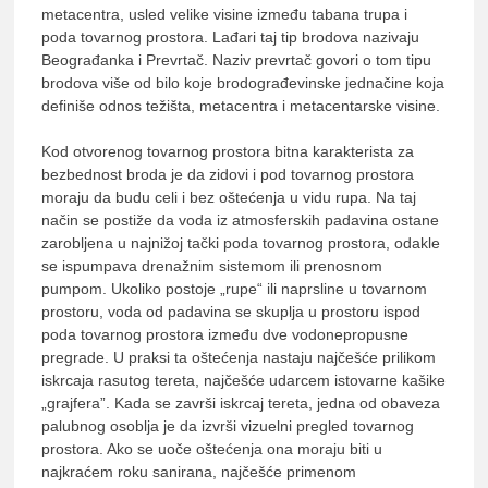
metacentra, usled velike visine između tabana trupa i
poda tovarnog prostora. Lađari taj tip brodova nazivaju
Beograđanka i Prevrtač. Naziv prevrtač govori o tom tipu
brodova više od bilo koje brodograđevinske jednačine koja
definiše odnos težišta, metacentra i metacentarske visine.
Kod otvorenog tovarnog prostora bitna karakterista za
bezbednost broda je da zidovi i pod tovarnog prostora
moraju da budu celi i bez oštećenja u vidu rupa. Na taj
način se postiže da voda iz atmosferskih padavina ostane
zarobljena u najnižoj tački poda tovarnog prostora, odakle
se ispumpava drenažnim sistemom ili prenosnom
pumpom. Ukoliko postoje „rupe“ ili naprsline u tovarnom
prostoru, voda od padavina se skuplja u prostoru ispod
poda tovarnog prostora između dve vodonepropusne
pregrade. U praksi ta oštećenja nastaju najčešće prilikom
iskrcaja rasutog tereta, najčešće udarcem istovarne kašike
„grajfera”. Kada se završi iskrcaj tereta, jedna od obaveza
palubnog osoblja je da izvrši vizuelni pregled tovarnog
prostora. Ako se uoče oštećenja ona moraju biti u
najkraćem roku sanirana, najčešće primenom