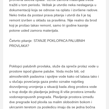
tražiti u tom periodu. Veštak je utvrdio neka neslaganja u
dokumentaciji koja se odnose na oplatu i izvršene radove.
Neko treba da postavi prava pitanja i utvrdi da li je taj
remont izvršen u skladu sa pravilima. Nije realno da brod
koji je prošao takav remont, samo tri godine kasnije
potone usled zamora materijala.
Četvrto pitanje: STANJE POKLOPACA PALUBNIH
PROVLAKA?
Poklopci palubnih provlaka, služe da spreče prolaz vode u
prostore ispod glavne palube. Voda može biti, od
atmosferskih padavina i spoljne vode kako od talasa tako i
u slučaju povećanja gaza preko oznake najvišeg
dozvoljenog uronjenja u situaciji kada zbog prodora vode
u trup dodje do plavljenja jednog ili više prostora između
vodonepropusnih pregrada. Plavljenje prostora između
dve pregrade kod plovila sa malim slobodnim bokom i
ukrcanim teretom za posledicu imaju da se jedna bočna