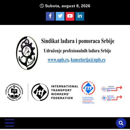
Skip
Subota, avgust 8, 2026
to
content
Sind
Zvanično glasilo Udruženja profesionalnih lađara i sindikata
lađara i pomoraca Srbije