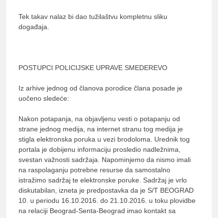
Tek takav nalaz bi dao tužilaštvu kompletnu sliku
događaja.
POSTUPCI POLICIJSKE UPRAVE SMEDEREVO
Iz arhive jednog od članova porodice člana posade je
uočeno sledeće:
Nakon potapanja, na objavljenu vesti o potapanju od
strane jednog medija, na internet stranu tog medija je
stigla elektronska poruka u vezi brodoloma. Urednik tog
portala je dobijenu informaciju prosledio nadležnima,
svestan važnosti sadržaja. Napominjemo da nismo imali
na raspolaganju potrebne resurse da samostalno
istražimo sadržaj te elektronske poruke. Sadržaj je vrlo
diskutabilan, izneta je predpostavka da je S/T BEOGRAD
10. u periodu 16.10.2016. do 21.10.2016. u toku plovidbe
na relaciji Beograd-Senta-Beograd imao kontakt sa