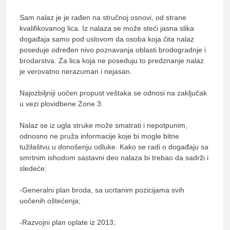
Sam nalaz je je rađen na stručnoj osnovi, od strane
kvalifikovanog lica. Iz nalaza se može steći jasna slika
događaja samo pod uslovom da osoba koja čita nalaz
poseduje određen nivo poznavanja oblasti brodogradnje i
brodarstva. Za lica koja ne poseduju to predznanje nalaz
je verovatno nerazuman i nejasan.
Najozbiljniji uočen propust veštaka se odnosi na zaključak
u vezi plovidbene Zone 3.
Nalaz se iz ugla struke može smatrati i nepotpunim,
odnosno ne pruža informacije koje bi mogle bitne
tužilaštvu u donošenju odluke. Kako se radi o događaju sa
smrtnim ishodom sastavni deo nalaza bi trebao da sadrži i
sledeće:
-Generalni plan broda, sa ucrtanim pozicijama svih
uočenih oštećenja;
-Razvojni plan oplate iz 2013;