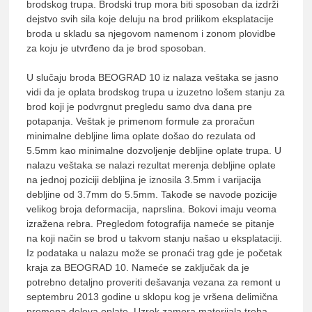
brodskog trupa. Brodski trup mora biti sposoban da izdrži
dejstvo svih sila koje deluju na brod prilikom eksplatacije
broda u skladu sa njegovom namenom i zonom plovidbe
za koju je utvrđeno da je brod sposoban.
U slučaju broda BEOGRAD 10 iz nalaza veštaka se jasno
vidi da je oplata brodskog trupa u izuzetno lošem stanju za
brod koji je podvrgnut pregledu samo dva dana pre
potapanja. Veštak je primenom formule za proračun
minimalne debljine lima oplate došao do rezulata od
5.5mm kao minimalne dozvoljenje debljine oplate trupa. U
nalazu veštaka se nalazi rezultat merenja debljine oplate
na jednoj poziciji debljina je iznosila 3.5mm i varijacija
debljine od 3.7mm do 5.5mm. Takođe se navode pozicije
velikog broja deformacija, naprslina. Bokovi imaju veoma
izražena rebra. Pregledom fotografija nameće se pitanje
na koji način se brod u takvom stanju našao u eksplataciji.
Iz podataka u nalazu može se pronaći trag gde je početak
kraja za BEOGRAD 10. Nameće se zaključak da je
potrebno detaljno proveriti dešavanja vezana za remont u
septembru 2013 godine u sklopu kog je vršena delimična
promena delova oplate. Uzrok zamora materijala treba