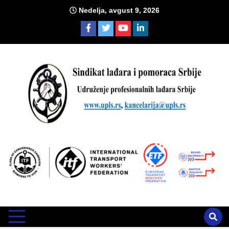
Skip
Nedelja, avgust 9, 2026
to
content
Sind
Zvanično glasilo Udruženja profesionalnih lađara i sindikata
lađara i pomoraca Srbije