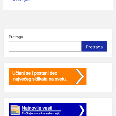
lađ
Srb
Pretraga
Pretraga