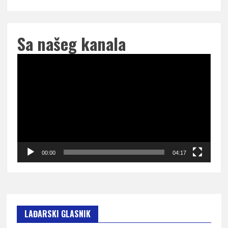
Sa našeg kanala
Pregledač
video
zapisa
00:00
04:17
LAĐARSKI GLASNIK