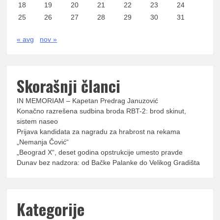
18
19
20
21
22
23
24
25
26
27
28
29
30
31
« avg
nov »
Skorašnji članci
IN MEMORIAM – Kapetan Predrag Januzović
Konačno razrešena sudbina broda RBT-2: brod skinut,
sistem naseo
Prijava kandidata za nagradu za hrabrost na rekama
„Nemanja Čović“
„Beograd X“, deset godina opstrukcije umesto pravde
Dunav bez nadzora: od Bačke Palanke do Velikog Gradišta
Kategorije