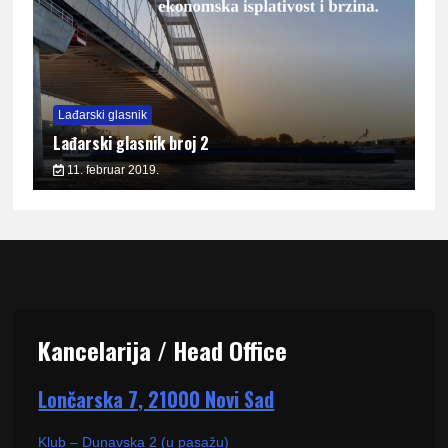
Lađarski glasnik
Lađarski glasnik broj 2
11. februar 2019.
Kancelarija / Head Office
Lončarska 7, 21000 Novi Sad
Klub – Dunavska 2 (u pasažu)