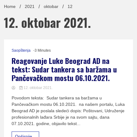
lađa
Home
2021
oktobar
12
12. oktobar 2021.
pomor
Saopštenja
-3 Minutes
Reagovanje Luke Beograd AD na
tekst: Sudar tankera sa baržama u
Pančevačkom mostu 06.10.2021.
Udruž
12. oktobar 2021.
Povodom teksta: Sudar tankera sa baržama u
Pančevačkom mostu 06.10.2021. na našem portalu, Luka
Beograd AD je poslala sledeći dopis: Poštovani, Udruženje
profesionalnih lađara Srbije je na svom sajtu, dana
07.10.2021. godine, objavilo tekst...
Opširnije...