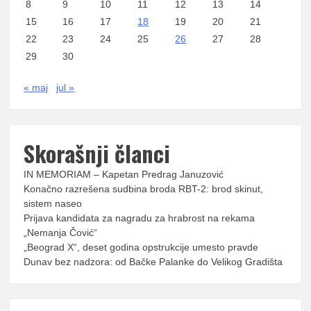
8
9
10
11
12
13
14
15
16
17
18
19
20
21
22
23
24
25
26
27
28
29
30
« maj
jul »
Skorašnji članci
IN MEMORIAM – Kapetan Predrag Januzović
Konačno razrešena sudbina broda RBT-2: brod skinut,
sistem naseo
Prijava kandidata za nagradu za hrabrost na rekama
„Nemanja Čović“
„Beograd X“, deset godina opstrukcije umesto pravde
Dunav bez nadzora: od Bačke Palanke do Velikog Gradišta