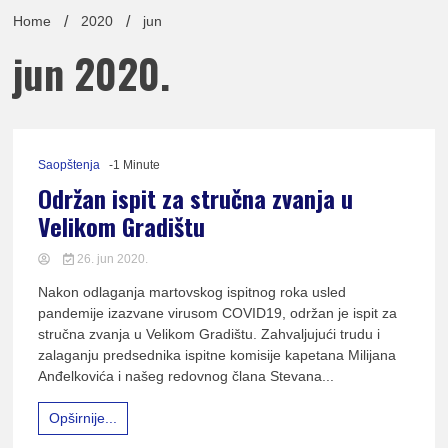
lađa
Home
2020
jun
jun 2020.
pomor
Saopštenja
-1 Minute
Održan ispit za stručna zvanja u
Velikom Gradištu
Udruž
26. jun 2020.
Nakon odlaganja martovskog ispitnog roka usled
pandemije izazvane virusom COVID19, održan je ispit za
stručna zvanja u Velikom Gradištu. Zahvaljujući trudu i
zalaganju predsednika ispitne komisije kapetana Milijana
Anđelkovića i našeg redovnog člana Stevana...
Opširnije...