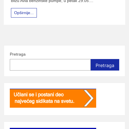
blizu Avia benzinske pumpe, u petak 29.05....
Opširnije...
Pretraga
Pretraga