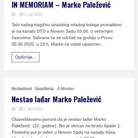
IN MEMORIAM – Marko Paležević
4. jun 2020.
Telo našeg tragično stradalog mladog kolege pronađeno
je na kanalu DTD u Novom Sadu 03.06. u večernjim
časovima. Sahrana će se održati na groblju u Provu
05.06.2020. u 13 h. Marko će ostati upamćen...
Opširnije...
Bezbednost
Saopštenja
-0 Minutes
Nestao lađar Marko Paležević
1. jun 2020.
Obaveštavamo javnost da je nestao lađar Marko
Paležević. (22. godine). Bio je ukrcan na brodu Apatin 1.
Poslednji put je viđen u Novom Sadu na naselju Klisa,