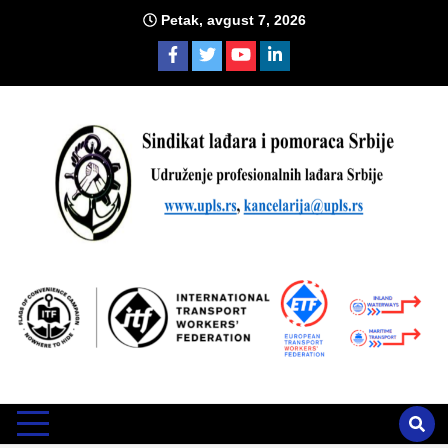
Skip
Petak, avgust 7, 2026
to
content
Sind
Zvanično glasilo Udruženja profesionalnih lađara i sindikata
lađara i pomoraca Srbije