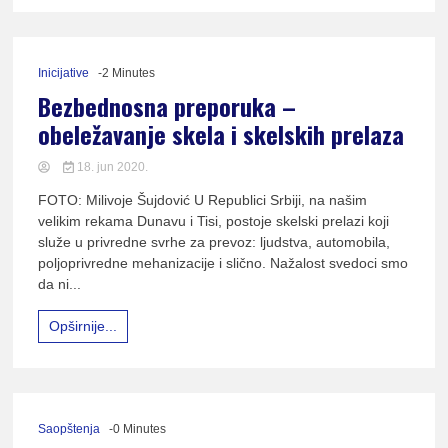
lađ
Inicijative
-2 Minutes
Bezbednosna preporuka –
Srb
obeležavanje skela i skelskih prelaza
18. jun 2020.
FOTO: Milivoje Šujdović U Republici Srbiji, na našim
velikim rekama Dunavu i Tisi, postoje skelski prelazi koji
služe u privredne svrhe za prevoz: ljudstva, automobila,
poljoprivredne mehanizacije i slično. Nažalost svedoci smo
da ni...
Opširnije...
Saopštenja
-0 Minutes