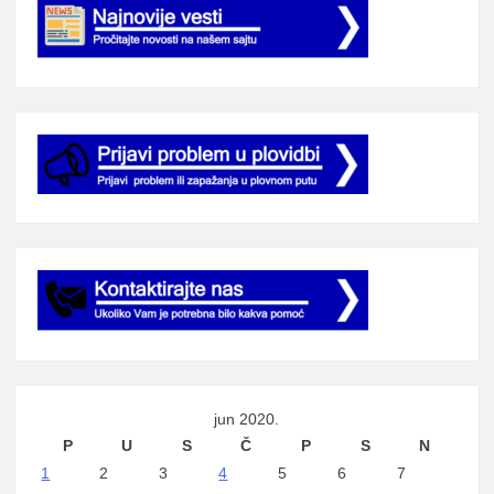
jun 2020.
P
U
S
Č
P
S
N
1
2
3
4
5
6
7