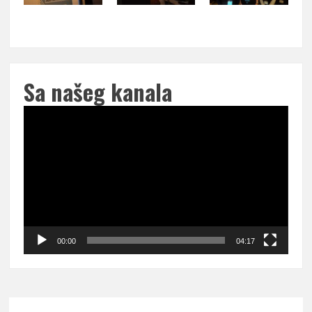
Sa našeg kanala
Pregledač
video
zapisa
00:00
04:17