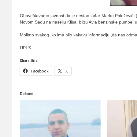
Obaveštavamo javnost da je nestao lađar Marko Paležević. (22
Novom Sadu na naselju Klisa, blizu Avia benzinske pumpe, u
Molimo svakog ,ko ima bilo kakavu informaciju ,da nas odma
UPLS
Share this:
Facebook
X
Related