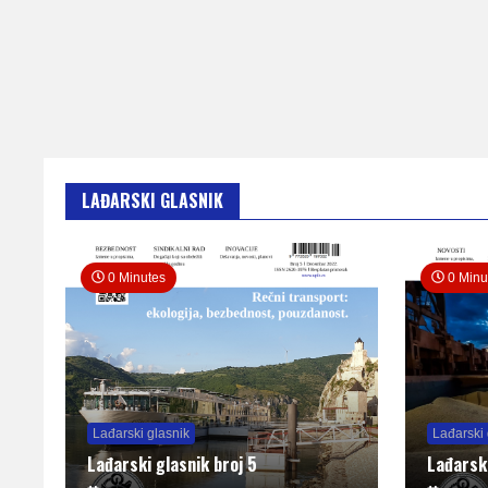
LAĐARSKI GLASNIK
0 Minutes
0 Minu
Lađarski glasnik
Lađarski 
Lađarski glasnik broj 5
Lađarsk