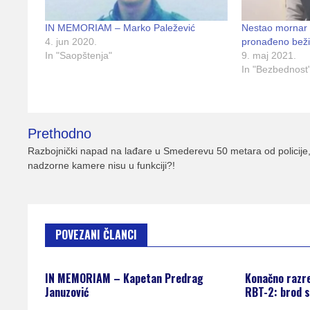
IN MEMORIAM – Marko Paležević
Nestao mornar
4. jun 2020.
pronađeno beži
In "Saopštenja"
9. maj 2021.
In "Bezbednost
Kretanje
Prethodno
članka
Razbojnički napad na lađare u Smederevu 50 metara od policije
nadzorne kamere nisu u funkciji?!
POVEZANI ČLANCI
IN MEMORIAM – Kapetan Predrag
Konačno razr
Januzović
RBT-2: brod s