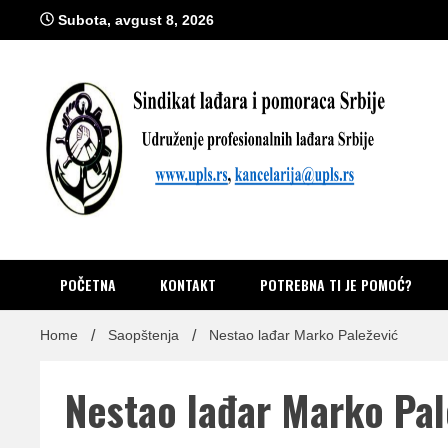
Skip
Subota, avgust 8, 2026
to
content
Sindik
Zvanično glasilo Udruženja profesionalnih lađara i sindikata lađ
POČETNA
KONTAKT
POTREBNA TI JE POMOĆ?
Home
Saopštenja
Nestao lađar Marko Paležević
Nestao lađar Marko Pal