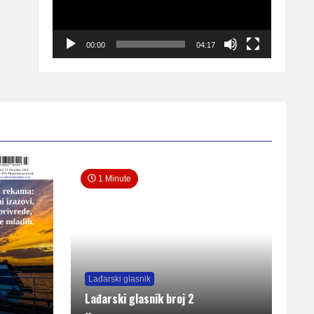
00:00
04:17
1 Minute
Lađarski glasnik
Lađarski glasnik broj 2