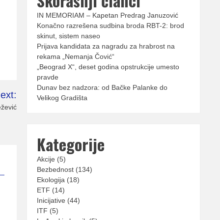
Skorašnji članci
IN MEMORIAM – Kapetan Predrag Januzović
Konačno razrešena sudbina broda RBT-2: brod
skinut, sistem naseo
Prijava kandidata za nagradu za hrabrost na
rekama „Nemanja Čović“
„Beograd X“, deset godina opstrukcije umesto
pravde
Dunav bez nadzora: od Bačke Palanke do
ext:
Velikog Gradišta
žević
Kategorije
Akcije
(5)
Bezbednost
(134)
Ekologija
(18)
ETF
(14)
Inicijative
(44)
ITF
(5)