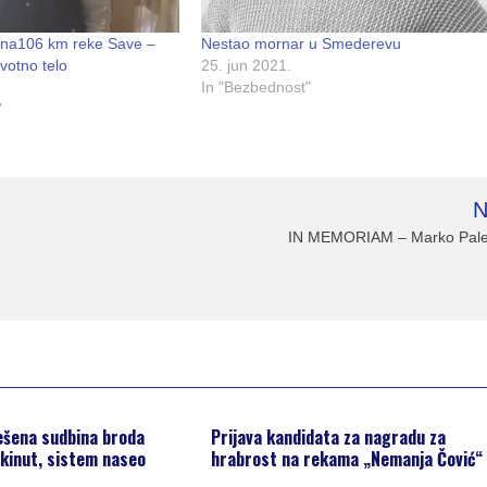
 na106 km reke Save –
Nestao mornar u Smederevu
votno telo
25. jun 2021.
In "Bezbednost"
"
N
,
IN MEMORIAM – Marko Pale
ešena sudbina broda
Prijava kandidata za nagradu za
kinut, sistem naseo
hrabrost na rekama „Nemanja Čović“