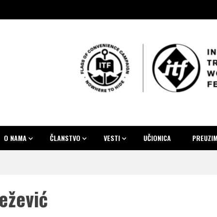
at lađa
ara i pomoraca Srbije
O NAMA
ČLANSTVO
VESTI
UČIONICA
PREUZI
ežević