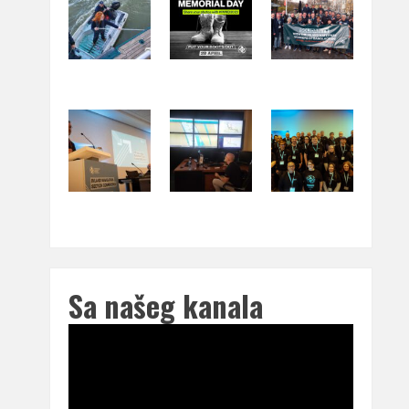
Sa našeg kanala
Pregledač
video
zapisa