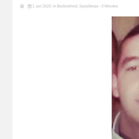
pomor
1. jun 2020.
in
Bezbednost
,
Saopštenja
- 0 Minutes
Udruž
Srbije