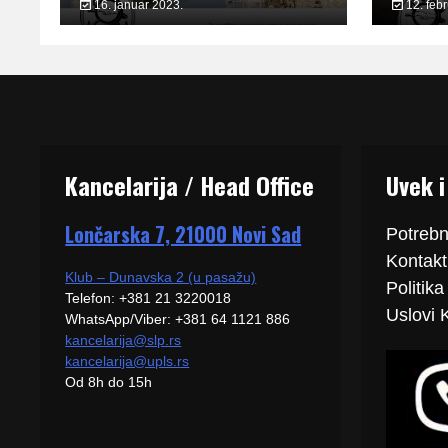
16. januar 2023.
12. feb
Kancelarija / Head Office
Uvek i
Lončarska 7, 21000 Novi Sad
Potrebn
Kontakti
Klub – Dunavska 2 (u pasažu)
Politika
Telefon: +381 21 3220018
Uslovi 
WhatsApp/Viber: +381 64 1121 886
kancelarija@slp.rs
kancelarija@upls.rs
Od 8h do 15h