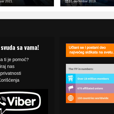
ruar 2021.
31. decembar 2019.
 svuda sa vama!
a ti je pomoć?
raj
nas
privatnosti
Korišćenja