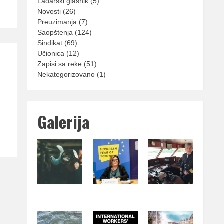
Lađarski glasnik
(5)
Novosti
(26)
Preuzimanja
(7)
Saopštenja
(124)
Sindikat
(69)
Učionica
(12)
Zapisi sa reke
(51)
Nekategorizovano
(1)
Galerija