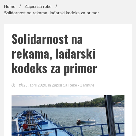
lađa
Home
Zapisi sa reke
Solidarnost na rekama, lađarski kodeks za primer
Solidarnost na
pomor
rekama, lađarski
kodeks za primer
Udruž
23. april 2020.
in
Zapisi Sa Reke
- 1 Minute