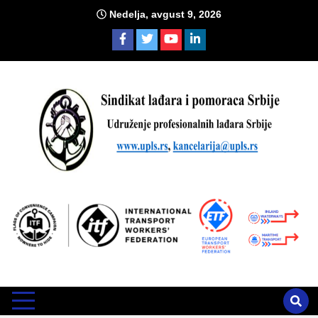
Skip
Nedelja, avgust 9, 2026
to
content
Sind
Zvanično glasilo Udruženja profesionalnih lađara i sindikata
lađara i pomoraca Srbije