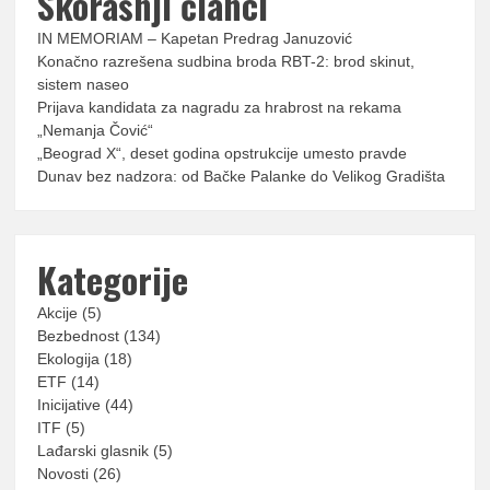
Skorašnji članci
IN MEMORIAM – Kapetan Predrag Januzović
Konačno razrešena sudbina broda RBT-2: brod skinut,
sistem naseo
Prijava kandidata za nagradu za hrabrost na rekama
„Nemanja Čović“
„Beograd X“, deset godina opstrukcije umesto pravde
Dunav bez nadzora: od Bačke Palanke do Velikog Gradišta
Kategorije
Akcije
(5)
Bezbednost
(134)
Ekologija
(18)
ETF
(14)
Inicijative
(44)
ITF
(5)
Lađarski glasnik
(5)
Novosti
(26)