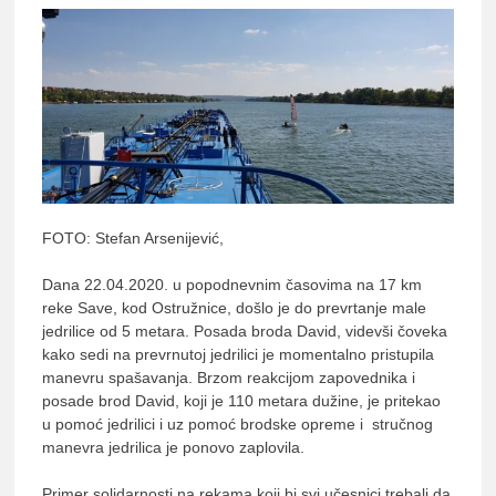
FOTO: Stefan Arsenijević,
Dana 22.04.2020. u popodnevnim časovima na 17 km
reke Save, kod Ostružnice, došlo je do prevrtanje male
jedrilice od 5 metara. Posada broda David, videvši čoveka
kako sedi na prevrnutoj jedrilici je momentalno pristupila
manevru spašavanja. Brzom reakcijom zapovednika i
posade brod David, koji je 110 metara dužine, je pritekao
u pomoć jedrilici i uz pomoć brodske opreme i stručnog
manevra jedrilica je ponovo zaplovila.
Primer solidarnosti na rekama koji bi svi učesnici trebali da