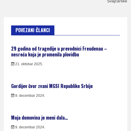
Švajcarske
POVEZANI ČLANCI
29 godina od tragedije u prevodnici Freudenau –
nesreća koja je promenila plovidbu
21. oktobar 2025.
Gordijev čvor zvani MGSI Republike Srbije
9. decembar 2024.
Moja domovina je meni dala…
9. decembar 2024.