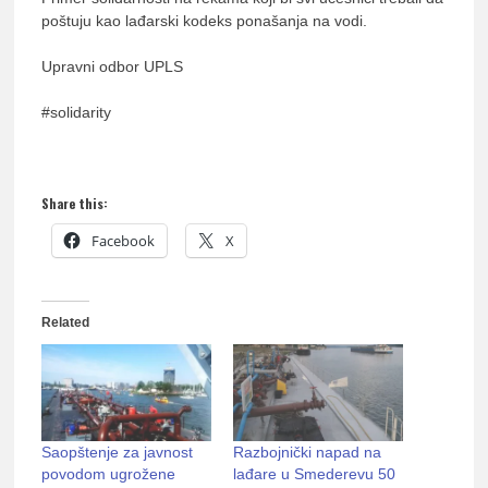
poštuju kao lađarski kodeks ponašanja na vodi.
Upravni odbor UPLS
#solidarity
Share this:
Facebook
X
Related
Saopštenje za javnost
Razbojnički napad na
povodom ugrožene
lađare u Smederevu 50