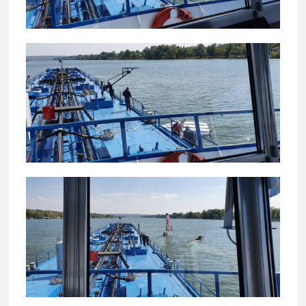
lađ
Srb