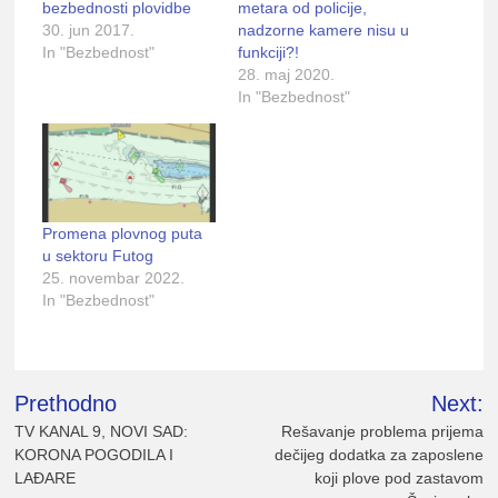
bezbednosti plovidbe
metara od policije,
30. jun 2017.
nadzorne kamere nisu u
In "Bezbednost"
funkciji?!
28. maj 2020.
In "Bezbednost"
Promena plovnog puta
u sektoru Futog
25. novembar 2022.
In "Bezbednost"
Kretanje
Prethodno
Next:
članka
TV KANAL 9, NOVI SAD:
Rešavanje problema prijema
KORONA POGODILA I
dečijeg dodatka za zaposlene
LAĐARE
koji plove pod zastavom