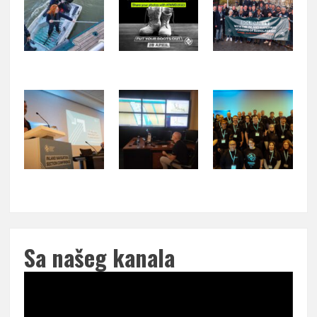
Sa našeg kanala
Pregledač
video
zapisa