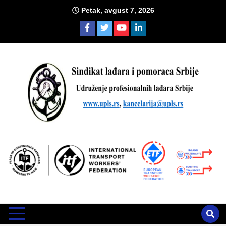
Skip
Petak, avgust 7, 2026
to
content
Sind
Zvanično glasilo Udruženja profesionalnih lađara i sindikata
lađara i pomoraca Srbije