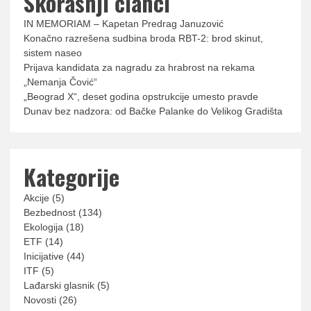
Skorašnji članci
IN MEMORIAM – Kapetan Predrag Januzović
Konačno razrešena sudbina broda RBT-2: brod skinut,
sistem naseo
Prijava kandidata za nagradu za hrabrost na rekama
„Nemanja Čović“
„Beograd X“, deset godina opstrukcije umesto pravde
Dunav bez nadzora: od Bačke Palanke do Velikog Gradišta
Kategorije
Akcije
(5)
Bezbednost
(134)
Ekologija
(18)
ETF
(14)
Inicijative
(44)
ITF
(5)
Lađarski glasnik
(5)
Novosti
(26)