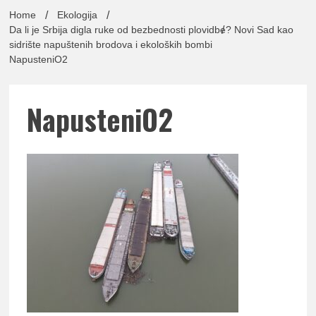
lađa
Home
Ekologija
Da li je Srbija digla ruke od bezbednosti plovidbe? Novi Sad kao
sidrište napuštenih brodova i ekoloških bombi
NapusteniO2
pomor
NapusteniO2
Udruž