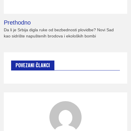
lađ
Kretanje
Prethodno
članka
Da li je Srbija digla ruke od bezbednosti plovidbe? Novi Sad
Srb
kao sidrište napuštenih brodova i ekoloških bombi
POVEZANI ČLANCI