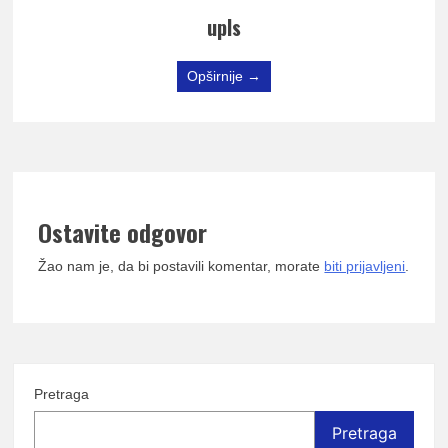
upls
Opširnije →
Ostavite odgovor
Žao nam je, da bi postavili komentar, morate
biti prijavljeni
.
Pretraga
Pretraga