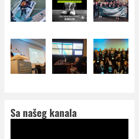
Sa našeg kanala
Pregledač
video
zapisa