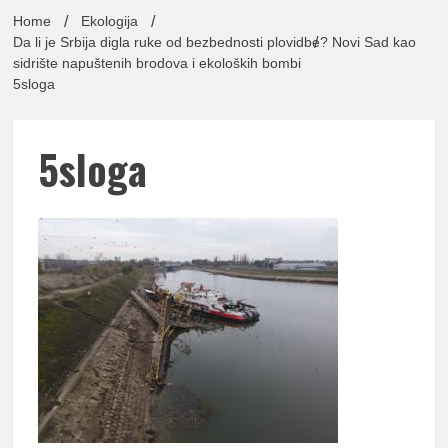
lađa
Home
Ekologija
Da li je Srbija digla ruke od bezbednosti plovidbe? Novi Sad kao
sidrište napuštenih brodova i ekoloških bombi
5sloga
pomor
5sloga
Udruž