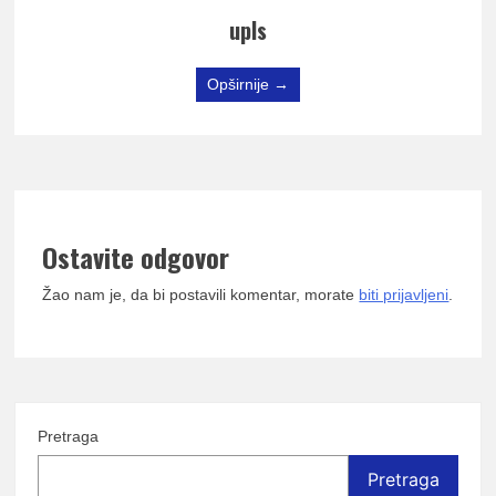
upls
Opširnije →
Ostavite odgovor
Žao nam je, da bi postavili komentar, morate
biti prijavljeni
.
Pretraga
Pretraga