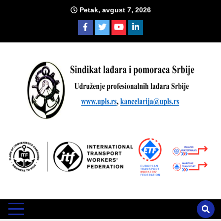
Skip
Petak, avgust 7, 2026
to
content
Sind
Zvanično glasilo Udruženja profesionalnih lađara i sindikata
lađara i pomoraca Srbije