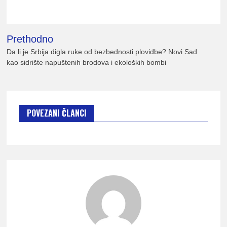
lađ
Kretanje
Prethodno
članka
Da li je Srbija digla ruke od bezbednosti plovidbe? Novi Sad
Srb
kao sidrište napuštenih brodova i ekoloških bombi
POVEZANI ČLANCI