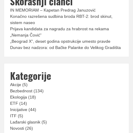
Skorašnji članci
IN MEMORIAM – Kapetan Predrag Januzović
Konačno razrešena sudbina broda RBT-2: brod skinut,
sistem naseo
Prijava kandidata za nagradu za hrabrost na rekama
„Nemanja Čović“
„Beograd X“, deset godina opstrukcije umesto pravde
Dunav bez nadzora: od Bačke Palanke do Velikog Gradišta
Kategorije
Akcije
(5)
Bezbednost
(134)
Ekologija
(18)
ETF
(14)
Inicijative
(44)
ITF
(5)
Lađarski glasnik
(5)
Novosti
(26)