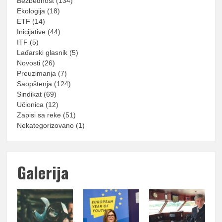
Bezbednost
(134)
Ekologija
(18)
ETF
(14)
Inicijative
(44)
ITF
(5)
Lađarski glasnik
(5)
Novosti
(26)
Preuzimanja
(7)
Saopštenja
(124)
Sindikat
(69)
Učionica
(12)
Zapisi sa reke
(51)
Nekategorizovano
(1)
Galerija