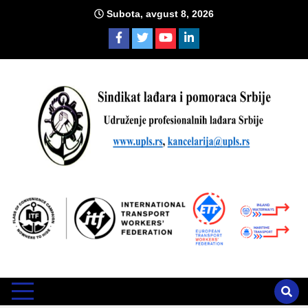
Skip
Subota, avgust 8, 2026
to
content
Sind
Zvanično glasilo Udruženja profesionalnih lađara i sindikata
lađara i pomoraca Srbije