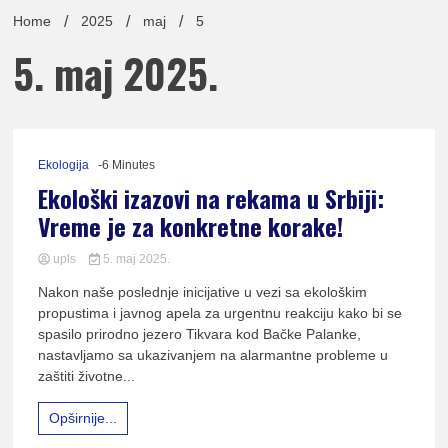
lađa
Home
2025
maj
5
5. maj 2025.
pomor
Ekologija
-6 Minutes
Ekološki izazovi na rekama u Srbiji:
Vreme je za konkretne korake!
Udruž
upls
5. maj 2025.
0
Nakon naše poslednje inicijative u vezi sa ekološkim
Comment
propustima i javnog apela za urgentnu reakciju kako bi se
on
Ekološki
spasilo prirodno jezero Tikvara kod Bačke Palanke,
izazovi
nastavljamo sa ukazivanjem na alarmantne probleme u
na
zaštiti životne...
rekama
u
Opširnije...
Srbiji:
Vreme