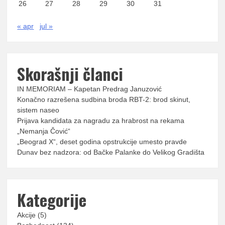
26
27
28
29
30
31
« apr
jul »
Skorašnji članci
IN MEMORIAM – Kapetan Predrag Januzović
Konačno razrešena sudbina broda RBT-2: brod skinut,
sistem naseo
Prijava kandidata za nagradu za hrabrost na rekama
„Nemanja Čović“
„Beograd X“, deset godina opstrukcije umesto pravde
Dunav bez nadzora: od Bačke Palanke do Velikog Gradišta
Kategorije
Akcije
(5)