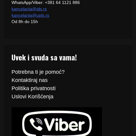
WhatsApp/Viber: +381 64 1121 886
kancelarija@slp.rs
kancelarija@upls.rs
Od 8h do 15h
Uvek i svuda sa vama!
Potrebna ti je pomoć?
Kontaktiraj
nas
Politika
privatnosti
Uslovi Korišćenja