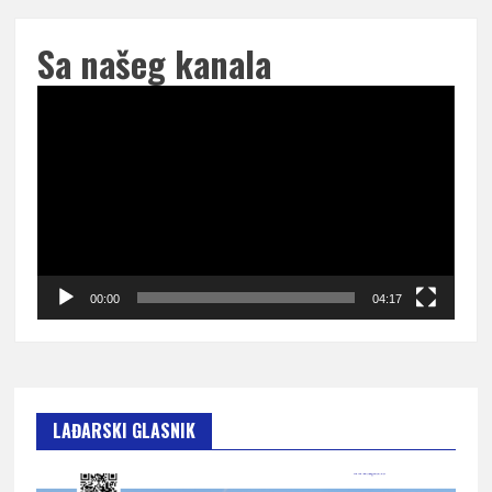
Sa našeg kanala
Pregledač
video
zapisa
00:00
04:17
LAĐARSKI GLASNIK