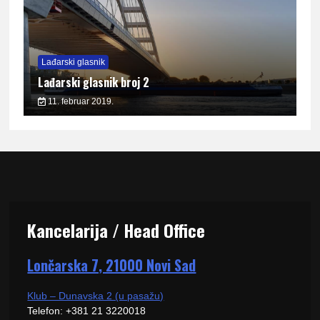
Lađarski glasnik
Lađarski glasnik broj 2
11. februar 2019.
Kancelarija / Head Office
Lončarska 7, 21000 Novi Sad
Klub – Dunavska 2 (u pasažu)
Telefon: +381 21 3220018