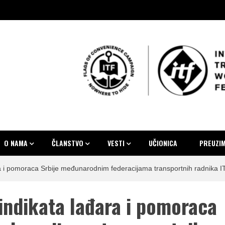
at lađa
ara i pomoraca Srbije
O NAMA
ČLANSTVO
VESTI
UČIONICA
PREUZI
a i pomoraca Srbije međunarodnim federacijama transportnih radnika I
indikata lađara i pomoraca