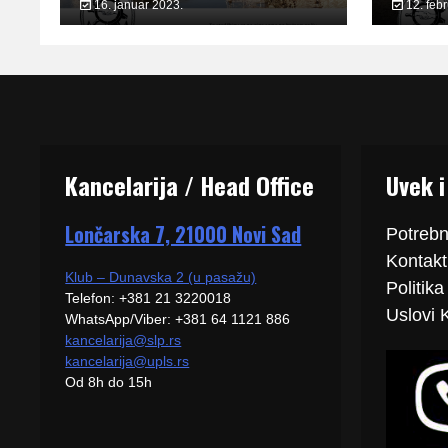
16. januar 2023.
12. feb
Kancelarija / Head Office
Uvek i
Lončarska 7, 21000 Novi Sad
Potrebn
Kontakti
Klub – Dunavska 2 (u pasažu)
Politika
Telefon: +381 21 3220018
Uslovi 
WhatsApp/Viber: +381 64 1121 886
kancelarija@slp.rs
kancelarija@upls.rs
Od 8h do 15h