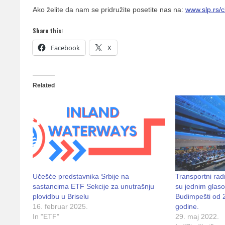
Ako želite da nam se pridružite posetite nas na:
www.slp.rs/c
Share this:
Facebook
X
Related
Učešće predstavnika Srbije na
Transportni rad
sastancima ETF Sekcije za unutrašnju
su jednim glas
plovidbu u Briselu
Budimpešti od 
16. februar 2025.
godine.
In "ETF"
29. maj 2022.