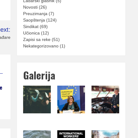
Lađarski glasnik
(5)
Novosti
(26)
Preuzimanja
(7)
Saopštenja
(124)
Sindikat
(69)
ext:
Učionica
(12)
lađare
Zapisi sa reke
(51)
Nekategorizovano
(1)
Galerija
e