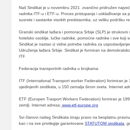
Naš Sindikat je u novembru 2021. zvanično pridružen najveć
radnika ITF-u i ETF-u. Proces pristupanja i usklađivanje sa 
susrete i sastanke visokih predstavnika, uz veliku podršku r
Granski sindikat lađara i pomoraca Srbije (SLP) je strukovni s
hotelsko osoblje, lučke radnike, pomoćne radnike i sve koj
Sindikat je nastao iz vidne potrebe radnika za uspostavljanje
Udruženja lađara Srbije. Sindikat je formiran na demokratsk
ITF.
Federacija transportnih radnika u brojkama:
ITF (International Transport worker Federation) forimiran j
ujedinjenih sindikata, u 150 zemalja širom sveta. Internet a
ETF (Europen Trasport Workers Federation) formiran je 1999.
zemlji. Internet adresa:
www.etf-europe.org
Svi članovi našeg Sindikata imaju pravo na besplatnu prav
kao i na sve privilegije garantovane
STATUTOM sindikata
, g