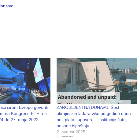
lanstvo
nici širom Evrope govorili
ZAROBLJENI NA DUNAVU: Šest
om na Kongresu ETF-a u
ukrajinskih lađara više od godinu dana
24 do 27. maja 2022.
bez plata i ugovora – institucije ćute,
posade ispaštaju
2. avgust 2025.