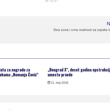
In "ETF"
N
Siva zona i crna realnost za srpske 
data za nagradu za
„Beograd X“, deset godina opstrukcij
rekama „Nemanja Čović“
umesto pravde
21. maj 2026.