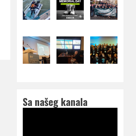
Sa našeg kanala
Pregledač
video
zapisa