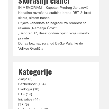
Skorašnji članci
IN MEMORIAM – Kapetan Predrag Januzović
Konačno razrešena sudbina broda RBT-2: brod
skinut, sistem naseo
Prijava kandidata za nagradu za hrabrost na
rekama „Nemanja Čović“
„Beograd X“, deset godina opstrukcije umesto
pravde
Dunav bez nadzora: od Bačke Palanke do
Velikog Gradišta
Kategorije
Akcije
(5)
Bezbednost
(134)
Ekologija
(18)
ETF
(14)
Inicijative
(44)
ITF
(5)