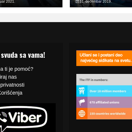
ruar 2021.
31. decembar 2019.
 svuda sa vama!
a ti je pomoć?
raj
nas
privatnosti
Korišćenja