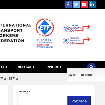
ra i
MANJA
MAPA SAJTA
ЋИРИЛИЦА
СРПСКИ ЈЕЗИК
TF-u i ETF-u
Pretraga
Pretraga