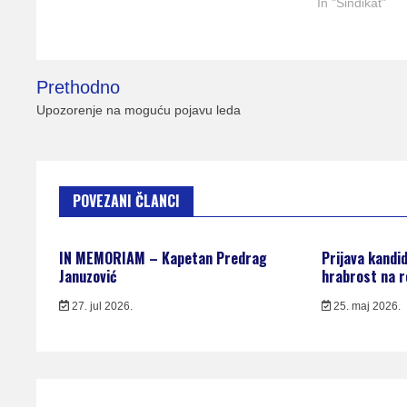
In "Sindikat"
Kretanje
Prethodno
članka
Upozorenje na moguću pojavu leda
POVEZANI ČLANCI
IN MEMORIAM – Kapetan Predrag
Prijava kandi
Januzović
hrabrost na 
27. jul 2026.
25. maj 2026.