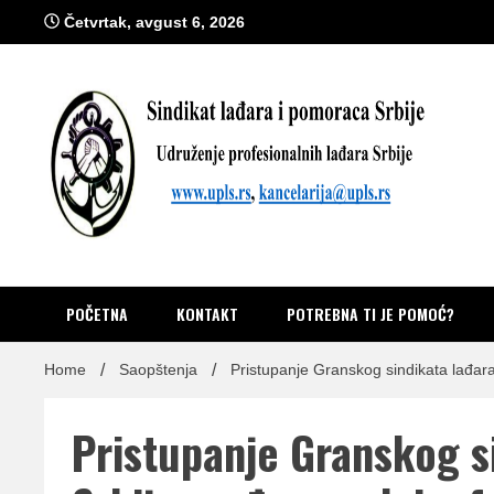
Skip
Četvrtak, avgust 6, 2026
to
content
Sindik
Zvanično glasilo Udruženja profesionalnih lađara i sindikata lađ
POČETNA
KONTAKT
POTREBNA TI JE POMOĆ?
Home
Saopštenja
Pristupanje Granskog sindikata lađar
Pristupanje Granskog s