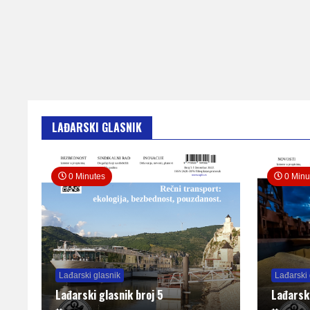
LAĐARSKI GLASNIK
0 Minutes
0 Minu
Lađarski glasnik
Lađarski 
Lađarski glasnik broj 5
Lađarsk