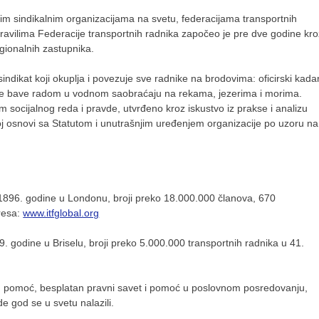
im sindikalnim organizacijama na svetu, federacijama transportnih
pravilima Federacije transportnih radnika započeo je pre dve godine kro
egionalnih zastupnika.
indikat koji okuplja i povezuje sve radnike na brodovima: oficirski kadar
i se bave radom u vodnom saobraćaju na rekama, jezerima i morima.
m socijalnog reda i pravde, utvrđeno kroz iskustvo iz prakse i analizu
oj osnovi sa Statutom i unutrašnjim uređenjem organizacije po uzoru na
e 1896. godine u Londonu, broji preko 18.000.000 članova, 670
dresa:
www.itfglobal.org
 godine u Briselu, broji preko 5.000.000 transportnih radnika u 41.
nu pomoć, besplatan pravni savet i pomoć u poslovnom posredovanju,
de god se u svetu nalazili.