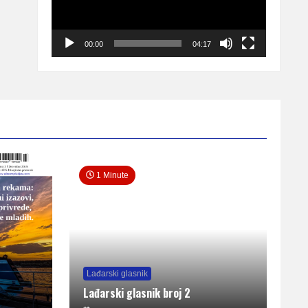
00:00
04:17
1 Minute
Lađarski glasnik
Lađarski glasnik broj 2