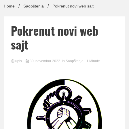
lađa
Home
Saopštenja
Pokrenut novi web sajt
Pokrenut novi web
pomor
sajt
upls
30. novembar 2022.
in
Saopštenja
- 1 Minute
Udruž