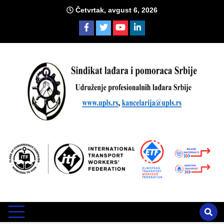
Skip
Četvrtak, avgust 6, 2026
to
content
Sind
Zvanično glasilo Udruženja profesionalnih lađara i sindikata
lađara i pomoraca Srbije