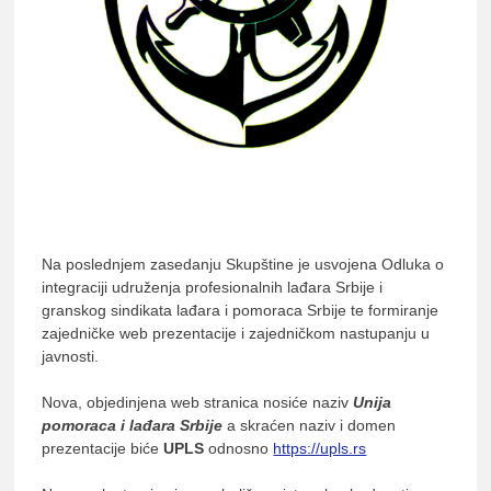
lađ
Srb
Na poslednjem zasedanju Skupštine je usvojena Odluka o
integraciji udruženja profesionalnih lađara Srbije i
granskog sindikata lađara i pomoraca Srbije te formiranje
zajedničke web prezentacije i zajedničkom nastupanju u
javnosti.
Nova, objedinjena web stranica nosiće naziv
Unija
pomoraca i lađara Srbije
a skraćen naziv i domen
prezentacije biće
UPLS
odnosno
https://upls.rs