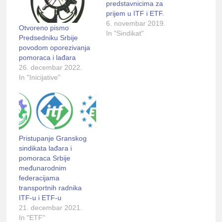
predstavnicima za
prijem u ITF i ETF.
6. novembar 2019.
Otvoreno pismo
In "Sindikat"
Predsedniku Srbije
povodom oporezivanja
pomoraca i lađara
26. decembar 2022.
In "Inicijative"
Pristupanje Granskog
sindikata lađara i
pomoraca Srbije
međunarodnim
federacijama
transportnih radnika
ITF-u i ETF-u
21. decembar 2021.
In "ETF"