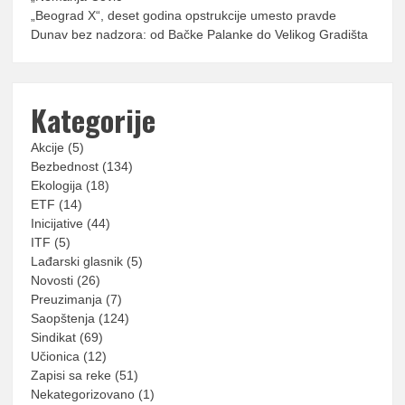
„Beograd X“, deset godina opstrukcije umesto pravde
Dunav bez nadzora: od Bačke Palanke do Velikog Gradišta
Kategorije
Akcije
(5)
Bezbednost
(134)
Ekologija
(18)
ETF
(14)
Inicijative
(44)
ITF
(5)
Lađarski glasnik
(5)
Novosti
(26)
Preuzimanja
(7)
Saopštenja
(124)
Sindikat
(69)
Učionica
(12)
Zapisi sa reke
(51)
Nekategorizovano
(1)