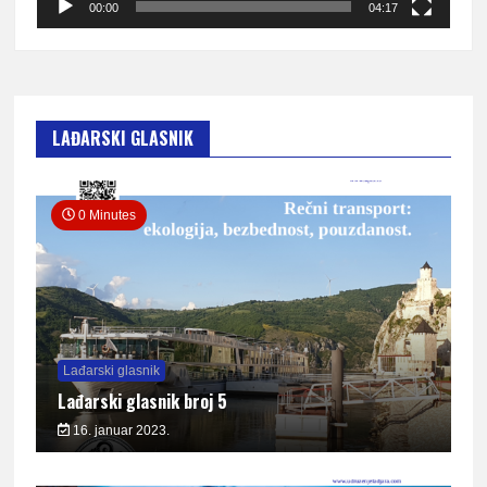
00:00
04:17
LAĐARSKI GLASNIK
0 Minutes
Lađarski glasnik
Lađarski glasnik broj 5
16. januar 2023.