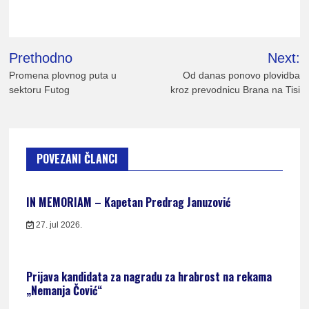
Kretanje
Prethodno
Next:
članka
Promena plovnog puta u
Od danas ponovo plovidba
sektoru Futog
kroz prevodnicu Brana na Tisi
POVEZANI ČLANCI
IN MEMORIAM – Kapetan Predrag Januzović
27. jul 2026.
Prijava kandidata za nagradu za hrabrost na rekama
„Nemanja Čović“