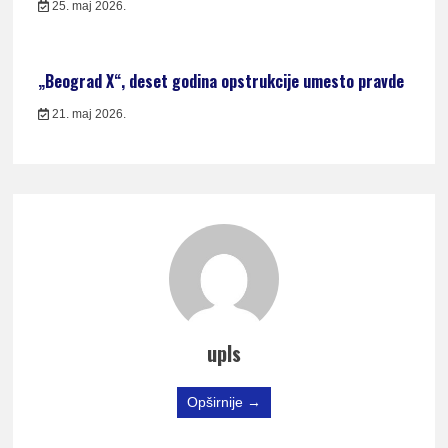
25. maj 2026.
„Beograd X“, deset godina opstrukcije umesto pravde
21. maj 2026.
upls
Opširnije →