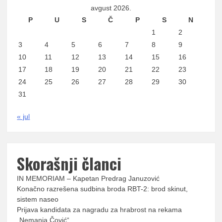
avgust 2026.
P
U
S
Č
P
S
N
1
2
3
4
5
6
7
8
9
10
11
12
13
14
15
16
17
18
19
20
21
22
23
24
25
26
27
28
29
30
31
« jul
Skorašnji članci
IN MEMORIAM – Kapetan Predrag Januzović
Konačno razrešena sudbina broda RBT-2: brod skinut,
sistem naseo
Prijava kandidata za nagradu za hrabrost na rekama
„Nemanja Čović“