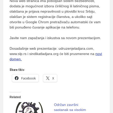
Nova web stranica ima poboljšan sistem bezbednosti,
dodata je mogućnost izbora ćiriličnog ili latiničnog pisma,
olakšana je prijava nepravilnosti u plovidbi kroz Srbiju,
olakšan je sistem registracije članstva, a ukoliko sajt
otvorite u Google Chrom pretraživaču automatski će vam
biti ponuđeno čuvanje aplikacije na telefonu.
Javite nam zapažanja i iskustva sa novom prezentacijom.
Dosadašnje web prezentacije: udruzenjeladjara.com,
www.slp.rs i sindikatladjara.org će biti prusmerene na
novi
domen.
Share this:
Facebook
X
Related
Održan završni
sastanak sa visokim