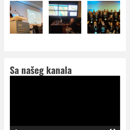
Sa našeg kanala
Pregledač
video
zapisa