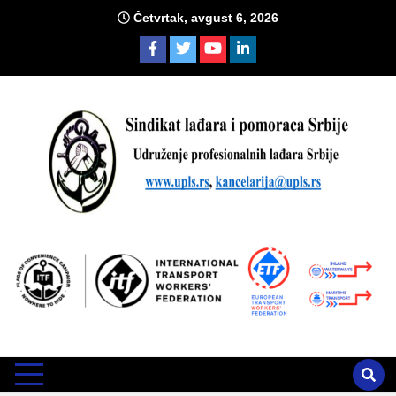
Skip
Četvrtak, avgust 6, 2026
to
content
Sind
Zvanično glasilo Udruženja profesionalnih lađara i sindikata
lađara i pomoraca Srbije