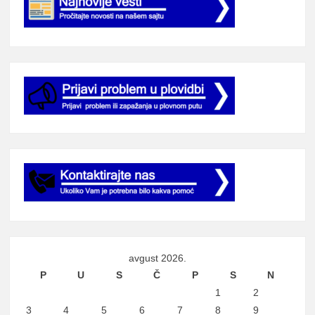
avgust 2026.
P
U
S
Č
P
S
N
1
2
3
4
5
6
7
8
9