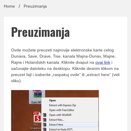
lađa
Home
Preuzimanja
Preuzimanja
pomor
Ovde možete preuzeti najnovije elektronske karte celog
Dunava, Save, Drave, Tise, kanala Majna-Dunav, Majne,
Rajne i Holandskih kanala. Kliknite dvaput na
ovaj link
i
sačuvajte datoteku na desktopu. Kliknite desnim klikom na
preuzet fajl i izaberite „raspakuj ovde“ ili „extract here“ (vidi
Udruž
sliku).