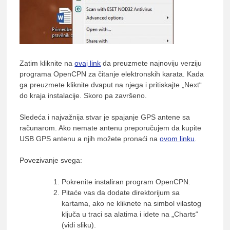
lađ
Srb
Zatim kliknite na
ovaj link
da preuzmete najnoviju verziju
programa OpenCPN za čitanje elektronskih karata. Kada
ga preuzmete kliknite dvaput na njega i pritiskajte „Next“
do kraja instalacije. Skoro pa završeno.
Sledeća i najvažnija stvar je spajanje GPS antene sa
računarom. Ako nemate antenu preporučujem da kupite
USB GPS antenu a njih možete pronaći na
ovom linku
.
Povezivanje svega:
Pokrenite instaliran program OpenCPN.
Pitaće vas da dodate direktorijum sa
kartama, ako ne kliknete na simbol vilastog
ključa u traci sa alatima i idete na „Charts“
(vidi sliku).