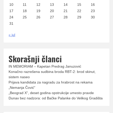
10
11
12
13
14
15
16
17
18
19
20
21
22
23
24
25
26
27
28
29
30
31
« jul
Skorašnji članci
IN MEMORIAM – Kapetan Predrag Januzović
Konačno razrešena sudbina broda RBT-2: brod skinut,
sistem naseo
Prijava kandidata za nagradu za hrabrost na rekama
„Nemanja Čović“
„Beograd X“, deset godina opstrukcije umesto pravde
Dunav bez nadzora: od Bačke Palanke do Velikog Gradišta