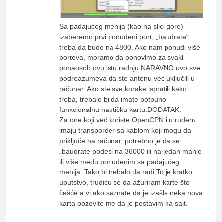
Sa padajućeg menija (kao na slici gore)
izaberemo prvi ponuđeni port, „baudrate“
treba da bude na 4800. Ako nam ponudi više
portova, moramo da ponovimo za svaki
ponaosob ovu istu radnju.NARAVNO ovo sve
podreazumeva da ste antenu već uključili u
računar. Ako ste sve korake ispratili kako
treba, trebalo bi da imate potpuno
funkcionalnu nautičku kartu.DODATAK.
Za one koji već koriste OpenCPN i u ruderu
imaju transporder sa kablom koji mogu da
priključe na računar, potrebno je da se
„baudrate podesi na 36000 ili na jedan manje
ili više među ponuđenim sa padajućeg
menija. Tako bi trebalo da radi.To je kratko
uputstvo, trudiću se da ažuriram karte što
češće a vi ako saznate da je izašla neka nova
karta pozovite me da je postavim na sajt.