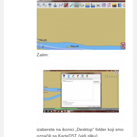
Zatim:
izaberete na ikonici „Desktop“ folder koji smo
označili sa KarteDST (vidi sliku)