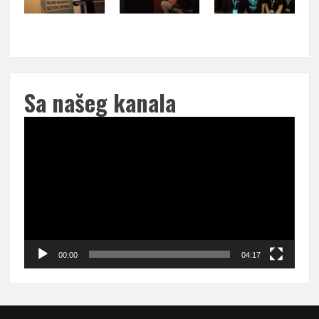
Sa našeg kanala
Pregledač
video
zapisa
00:00
04:17