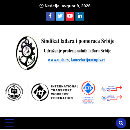
Skip
Nedelja, avgust 9, 2026
to
content
Sind
Zvanično glasilo Udruženja profesionalnih lađara i sindikata
lađara i pomoraca Srbije