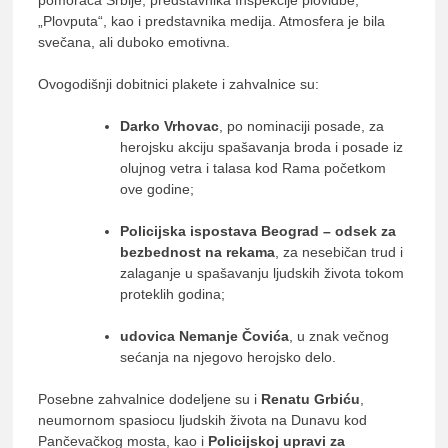
„Plovputa“, kao i predstavnika medija. Atmosfera je bila
svečana, ali duboko emotivna.
Ovogodišnji dobitnici plakete i zahvalnice su:
Darko Vrhovac
, po nominaciji posade, za
herojsku akciju spašavanja broda i posade iz
olujnog vetra i talasa kod Rama početkom
ove godine;
Policijska ispostava Beograd – odsek za
bezbednost na rekama
, za nesebičan trud i
zalaganje u spašavanju ljudskih života tokom
proteklih godina;
udovica Nemanje Čovića
, u znak večnog
sećanja na njegovo herojsko delo.
Posebne zahvalnice dodeljene su i
Renatu Grbiću
,
neumornom spasiocu ljudskih života na Dunavu kod
Pančevačkog mosta, kao i
Policijskoj upravi za