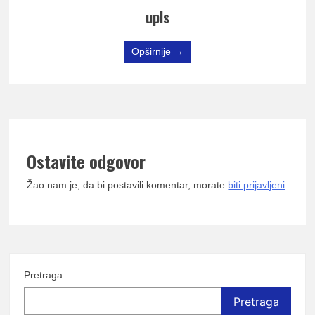
upls
Opširnije →
Ostavite odgovor
Žao nam je, da bi postavili komentar, morate
biti prijavljeni
.
Pretraga
Pretraga