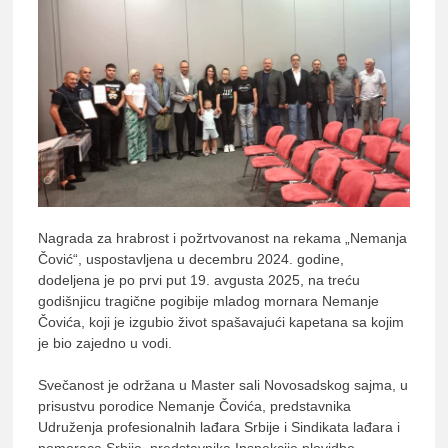
lađ
Srb
Nagrada za hrabrost i požrtvovanost na rekama „Nemanja
Čović“, uspostavljena u decembru 2024. godine,
dodeljena je po prvi put 19. avgusta 2025, na treću
godišnjicu tragične pogibije mladog mornara Nemanje
Čovića, koji je izgubio život spašavajući kapetana sa kojim
je bio zajedno u vodi.
Svečanost je održana u Master sali Novosadskog sajma, u
prisustvu porodice Nemanje Čovića, predstavnika
Udruženja profesionalnih lađara Srbije i Sindikata lađara i
pomoraca Srbije, predstavnika Inspekcije plovidbe,