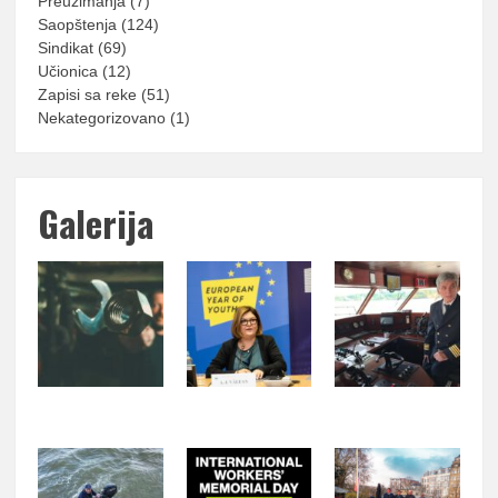
Preuzimanja
(7)
Saopštenja
(124)
Sindikat
(69)
Učionica
(12)
Zapisi sa reke
(51)
Nekategorizovano
(1)
Galerija