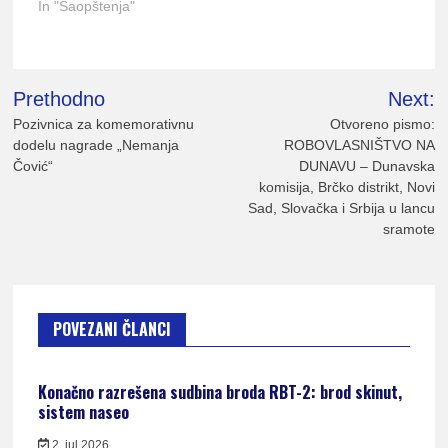
In "Saopštenja"
Kretanje
Prethodno
Next:
članka
Pozivnica za komemorativnu
Otvoreno pismo:
dodelu nagrade „Nemanja
ROBOVLASNIŠTVO NA
Čović“
DUNAVU – Dunavska
komisija, Brčko distrikt, Novi
Sad, Slovačka i Srbija u lancu
sramote
POVEZANI ČLANCI
Konačno razrešena sudbina broda RBT-2: brod skinut,
sistem naseo
2. jul 2026.