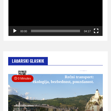
00:00
04:17
LAĐARSKI GLASNIK
0 Minutes