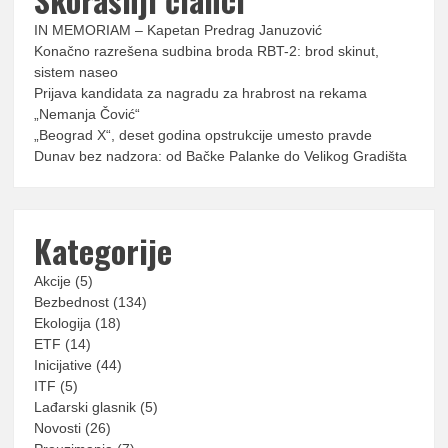
IN MEMORIAM – Kapetan Predrag Januzović
Konačno razrešena sudbina broda RBT-2: brod skinut,
sistem naseo
Prijava kandidata za nagradu za hrabrost na rekama
„Nemanja Čović“
„Beograd X“, deset godina opstrukcije umesto pravde
Dunav bez nadzora: od Bačke Palanke do Velikog Gradišta
Kategorije
Akcije
(5)
Bezbednost
(134)
Ekologija
(18)
ETF
(14)
Inicijative
(44)
ITF
(5)
Lađarski glasnik
(5)
Novosti
(26)