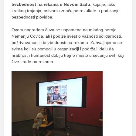
bezbednost na rekama u Novom Sadu
, koja je, iako
kratkog trajanja, ostvarila značajne rezultate u podizanju
bezbednosti plovidbe.
Ovom nagradom čuva se uspomena na mladog heroja
Nemanju Čovića, ali i podiže svest o važnosti solidarnosti,
požrtvovanosti i bezbednosti na rekama. Zahvaljujemo se
svima koji su pomogli u organizaciji i podržali ideju da
hrabrost i humanost dobiju trajno mesto u sećanju svih koji
žive i rade na rekama.