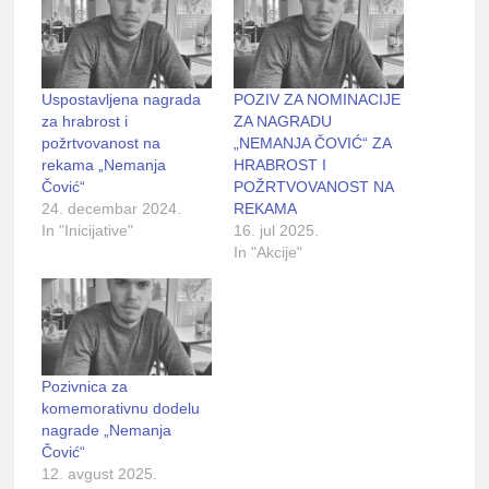
Uspostavljena nagrada
POZIV ZA NOMINACIJE
za hrabrost i
ZA NAGRADU
požrtvovanost na
„NEMANJA ČOVIĆ“ ZA
rekama „Nemanja
HRABROST I
Čović“
POŽRTVOVANOST NA
24. decembar 2024.
REKAMA
In "Inicijative"
16. jul 2025.
In "Akcije"
Pozivnica za
komemorativnu dodelu
nagrade „Nemanja
Čović“
12. avgust 2025.