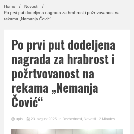
lađa
Home
Novosti
Po prvi put dodeljena nagrada za hrabrost i požrtvovanost na
rekama „Nemanja Čović“
pomor
Po prvi put dodeljena
nagrada za hrabrost i
požrtvovanost na
Udruž
rekama „Nemanja
Čović“
upls
23. avgust 2025.
in
Bezbednost
,
Novosti
- 2 Minutes