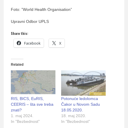
Foto: ”World Health Organisation”
Upravni Odbor UPLS
Share this:
Facebook
X
Related
RIS, BICS, EuRIS,
Potonuće ledolomca
CEERIS – šta sve treba
Čakor u Novom Sadu
znati?
18.05.2020.
1. maj 2024.
18. maj 2020.
In "Bezbednost"
In "Bezbednost"