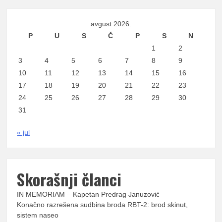
avgust 2026.
P
U
S
Č
P
S
N
1
2
3
4
5
6
7
8
9
10
11
12
13
14
15
16
17
18
19
20
21
22
23
24
25
26
27
28
29
30
31
« jul
Skorašnji članci
IN MEMORIAM – Kapetan Predrag Januzović
Konačno razrešena sudbina broda RBT-2: brod skinut,
sistem naseo