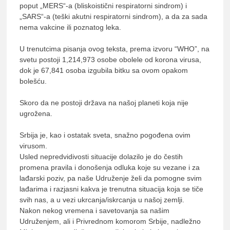
poput „MERS“-a (bliskoistični respiratorni sindrom) i
„SARS“-a (teški akutni respiratorni sindrom), a da za sada
nema vakcine ili poznatog leka.
U trenutcima pisanja ovog teksta, prema izvoru “WHO”, na
svetu postoji 1,214,973 osobe obolele od korona virusa,
dok je 67,841 osoba izgubila bitku sa ovom opakom
bolešću.
Skoro da ne postoji država na našoj planeti koja nije
ugrožena.
Srbija je, kao i ostatak sveta, snažno pogođena ovim
virusom.
Usled nepredvidivosti situacije dolazilo je do čestih
promena pravila i donošenja odluka koje su vezane i za
lađarski poziv, pa naše Udruženje želi da pomogne svim
lađarima i razjasni kakva je trenutna situacija koja se tiče
svih nas, a u vezi ukrcanja/iskrcanja u našoj zemlji.
Nakon nekog vremena i savetovanja sa našim
Udruženjem, ali i Privrednom komorom Srbije, nadležno