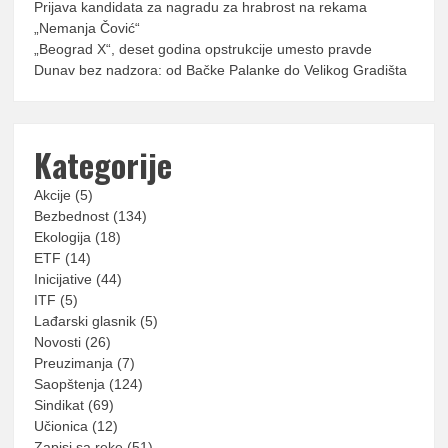
Prijava kandidata za nagradu za hrabrost na rekama
„Nemanja Čović“
„Beograd X“, deset godina opstrukcije umesto pravde
Dunav bez nadzora: od Bačke Palanke do Velikog Gradišta
Kategorije
Akcije
(5)
Bezbednost
(134)
Ekologija
(18)
ETF
(14)
Inicijative
(44)
ITF
(5)
Lađarski glasnik
(5)
Novosti
(26)
Preuzimanja
(7)
Saopštenja
(124)
Sindikat
(69)
Učionica
(12)
Zapisi sa reke
(51)