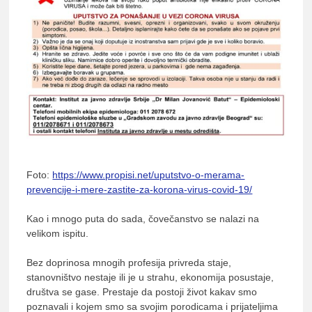
Foto:
https://www.propisi.net/uputstvo-o-merama-
prevencije-i-mere-zastite-za-korona-virus-covid-19/
Kao i mnogo puta do sada, čovečanstvo se nalazi na
velikom ispitu.
Bez doprinosa mnogih profesija privreda staje,
stanovništvo nestaje ili je u strahu, ekonomija posustaje,
društva se gase. Prestaje da postoji život kakav smo
poznavali i kojem smo sa svojim porodicama i prijateljima