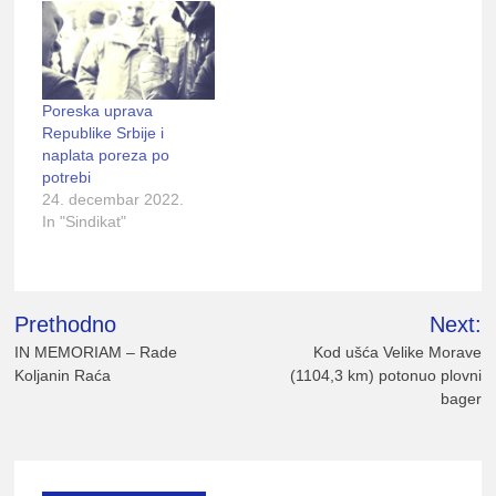
Poreska uprava
Republike Srbije i
naplata poreza po
potrebi
24. decembar 2022.
In "Sindikat"
Kretanje
Prethodno
Next:
članka
IN MEMORIAM – Rade
Kod ušća Velike Morave
Koljanin Raća
(1104,3 km) potonuo plovni
bager