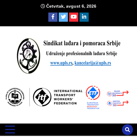
Skip
Četvrtak, avgust 6, 2026
to
content
Sind
Zvanično glasilo Udruženja profesionalnih lađara i sindikata
lađara i pomoraca Srbije