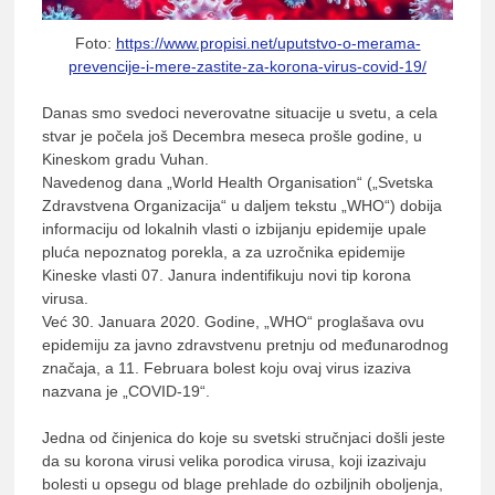
lađ
Foto:
https://www.propisi.net/uputstvo-o-merama-
prevencije-i-mere-zastite-za-korona-virus-covid-19/
Danas smo svedoci neverovatne situacije u svetu, a cela
Srb
stvar je počela još Decembra meseca prošle godine, u
Kineskom gradu Vuhan.
Navedenog dana „World Health Organisation“ („Svetska
Zdravstvena Organizacija“ u daljem tekstu „WHO“) dobija
informaciju od lokalnih vlasti o izbijanju epidemije upale
pluća nepoznatog porekla, a za uzročnika epidemije
Kineske vlasti 07. Janura indentifikuju novi tip korona
virusa.
Već 30. Januara 2020. Godine, „WHO“ proglašava ovu
epidemiju za javno zdravstvenu pretnju od međunarodnog
značaja, a 11. Februara bolest koju ovaj virus izaziva
nazvana je „COVID-19“.
Jedna od činjenica do koje su svetski stručnjaci došli jeste
da su korona virusi velika porodica virusa, koji izazivaju
bolesti u opsegu od blage prehlade do ozbiljnih oboljenja,