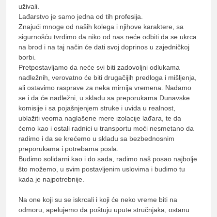
uživali.
Lađarstvo je samo jedna od tih profesija.
Znajući mnoge od naših kolega i njihove karaktere, sa
sigurnošću tvrdimo da niko od nas neće odbiti da se ukrca
na brod i na taj način će dati svoj doprinos u zajedničkoj
borbi.
Pretpostavljamo da neće svi biti zadovoljni odlukama
nadležnih, verovatno će biti drugačijih predloga i mišljenja,
ali ostavimo rasprave za neka mirnija vremena. Nadamo
se i da će nadležni, u skladu sa preporukama Dunavske
komisije i sa pojašnjenjem struke i uvida u realnost,
ublažiti veoma naglašene mere izolacije lađara, te da
ćemo kao i ostali radnici u transportu moći nesmetano da
radimo i da se krećemo u skladu sa bezbednosnim
preporukama i potrebama posla.
Budimo solidarni kao i do sada, radimo naš posao najbolje
što možemo, u svim postavljenim uslovima i budimo tu
kada je najpotrebnije.
Na one koji su se iskrcali i koji će neko vreme biti na
odmoru, apelujemo da poštuju upute stručnjaka, ostanu