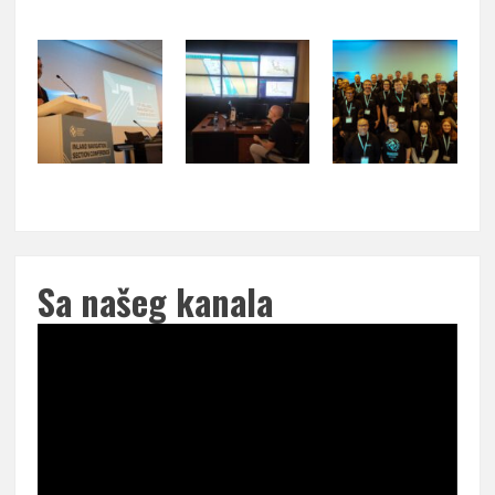
Sa našeg kanala
Pregledač
video
zapisa