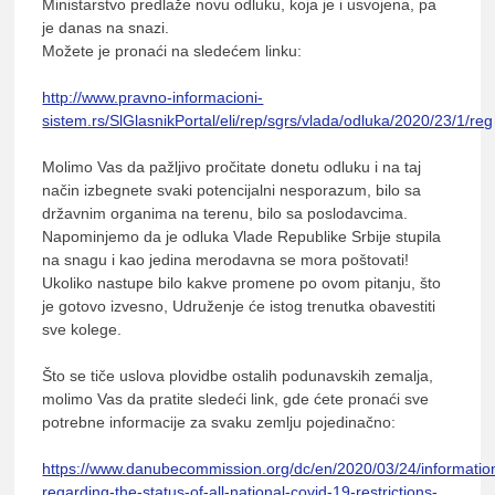
Ministarstvo predlaže novu odluku, koja je i usvojena, pa
je danas na snazi.
Možete je pronaći na sledećem linku:
http://www.pravno-informacioni-
sistem.rs/SlGlasnikPortal/eli/rep/sgrs/vlada/odluka/2020/23/1/reg
Molimo Vas da pažljivo pročitate donetu odluku i na taj
način izbegnete svaki potencijalni nesporazum, bilo sa
državnim organima na terenu, bilo sa poslodavcima.
Napominjemo da je odluka Vlade Republike Srbije stupila
na snagu i kao jedina merodavna se mora poštovati!
Ukoliko nastupe bilo kakve promene po ovom pitanju, što
je gotovo izvesno, Udruženje će istog trenutka obavestiti
sve kolege.
Što se tiče uslova plovidbe ostalih podunavskih zemalja,
molimo Vas da pratite sledeći link, gde ćete pronaći sve
potrebne informacije za svaku zemlju pojedinačno:
https://www.danubecommission.org/dc/en/2020/03/24/informatio
regarding-the-status-of-all-national-covid-19-restrictions-