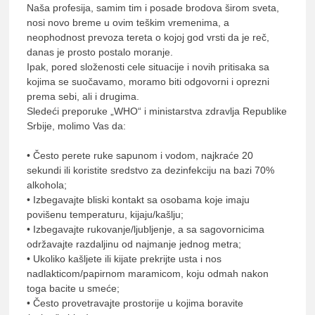
Naša profesija, samim tim i posade brodova širom sveta,
nosi novo breme u ovim teškim vremenima, a
neophodnost prevoza tereta o kojoj god vrsti da je reč,
danas je prosto postalo moranje.
Ipak, pored složenosti cele situacije i novih pritisaka sa
kojima se suočavamo, moramo biti odgovorni i oprezni
prema sebi, ali i drugima.
Sledeći preporuke „WHO“ i ministarstva zdravlja Republike
Srbije, molimo Vas da:
• Često perete ruke sapunom i vodom, najkraće 20
sekundi ili koristite sredstvo za dezinfekciju na bazi 70%
alkohola;
• Izbegavajte bliski kontakt sa osobama koje imaju
povišenu temperaturu, kijaju/kašlju;
• Izbegavajte rukovanje/ljubljenje, a sa sagovornicima
održavajte razdaljinu od najmanje jednog metra;
• Ukoliko kašljete ili kijate prekrijte usta i nos
nadlakticom/papirnom maramicom, koju odmah nakon
toga bacite u smeće;
• Često provetravajte prostorije u kojima boravite