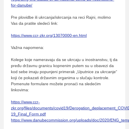
for-danube/
Pre plovidbe ili ukrcanja/iskrcanja na reci Rajni, molimo
Vas da pratite sledeći link:
https://www.ccr-zkr.org/13070000-en.html
Važna napomena:
Kolege koje nameravaju da se ukrcaju u inostranstvu, tj da
pređu državnu granicu kopnenim putem su u obavezi da
kod sebe imaju popunjeni primerak „Uputnice za ukrcanje“
koji će pokazati državnim organima u slučaju kontrole.
Pomenute formulare možete pronaći na sledećim
linkovima:
https://www.ccr-
zkr.org/files/documents/covid19/Derogation_deplacement_COVI
19_Final_Form.pdf
https://www.danubecommission.org/uploads/doc/2020/ENG_templa