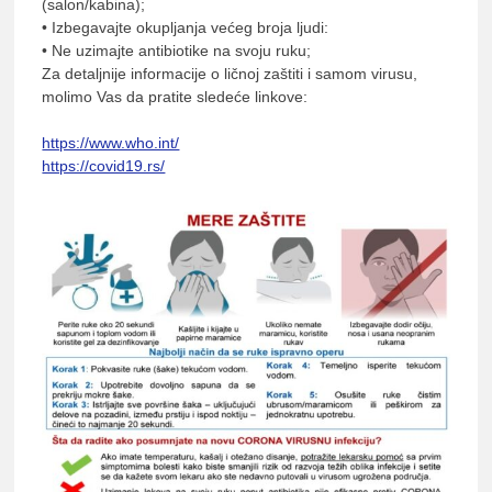
(salon/kabina);
• Izbegavajte okupljanja većeg broja ljudi:
• Ne uzimajte antibiotike na svoju ruku;
Za detaljnije informacije o ličnoj zaštiti i samom virusu,
molimo Vas da pratite sledeće linkove:
https://www.who.int/
https://covid19.rs/