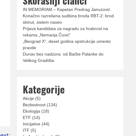
Skorašnji članci
IN MEMORIAM – Kapetan Predrag Januzović
Konačno razrešena sudbina broda RBT-2: brod
skinut, sistem naseo
Prijava kandidata za nagradu za hrabrost na
rekama „Nemanja Čović“
„Beograd X“, deset godina opstrukcije umesto
pravde
Dunav bez nadzora: od Bačke Palanke do
Velikog Gradišta
Kategorije
Akcije
(5)
Bezbednost
(134)
Ekologija
(18)
ETF
(14)
Inicijative
(44)
ITF
(5)
ext: