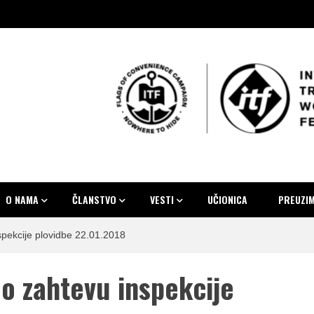
at lađa
ara i pomoraca Srbije
O NAMA
ČLANSTVO
VESTI
UČIONICA
PREUZI
pekcije plovidbe 22.01.2018
o zahtevu inspekcije