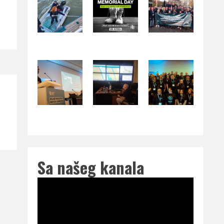
Sa našeg kanala
Pregledač
video
zapisa