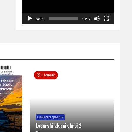
00:00
04:17
1 Minute
Lađarski glasnik
Lađarski glasnik broj 2