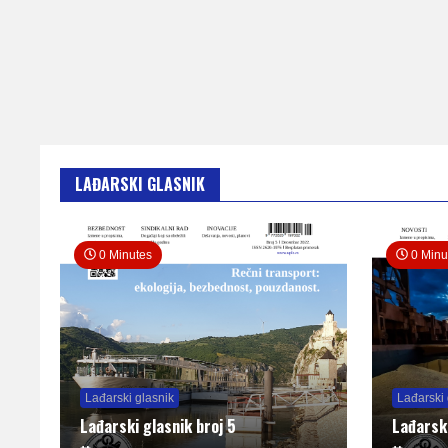
LAĐARSKI GLASNIK
0 Minutes
0 Minu
Lađarski glasnik
Lađarski 
Lađarski glasnik broj 5
Lađarsk