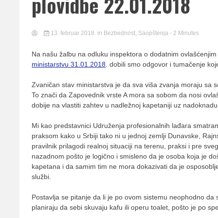
pomor
plovidbe 22.01.2018
13. februar 2018.
in
Bezbednost
,
Saopštenja
- 2 Minutes
Udruž
Na našu žalbu na odluku inspektora o dodatnim ovlašćenjim
ministarstvu 31.01.2018
. dobili smo odgovor i tumačenje koje
Zvaničan stav ministarstva je da sva viša zvanja moraju sa s
To znači da Zapovednik vrste A mora sa sobom da nosi ovla
dobije na vlastiti zahtev u nadležnoj kapetaniji uz nadoknadu
Srbije
Mi kao predstavnici Udruženja profesionalnih lađara smatramo
praksom kako u Srbiji tako ni u jednoj zemlji Dunavske, Raj
pravilnik prilagodi realnoj situaciji na terenu, praksi i p
nazadnom pošto je logično i smisleno da je osoba koja je d
kapetana i da samim tim ne mora dokazivati da je osposoblj
službi.
Postavlja se pitanje da li je po ovom sistemu neophodno da
planiraju da sebi skuvaju kafu ili operu toalet, pošto je po 