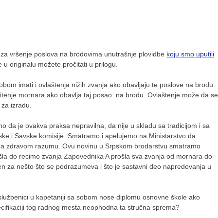
aca,
enja la
 za vršenje poslova na brodovima unutrašnje plovidbe
koju smo uputili
 u originalu možete pročitati u prilogu.
obom imati i ovlaštenja nižih zvanja ako obavljaju te poslove na brodu.
štenje mornara ako obavlja taj posao na brodu. Ovlaštenje može da s
 za izradu.
 da je ovakva praksa nepravilna, da nije u skladu sa tradicijom i sa
nske i Savske komisije. Smatramo i apelujemo na Ministarstvo da
re svega zdravom razumu. Ovu novinu u Srpskom brodarstvu smatramo
ošla do recimo zvanja Zapovednika A prošla sva zvanja od mornara do
en za nešto što se podrazumeva i što je sastavni deo napredovanja u
 službenici u kapetaniji sa sobom nose diplomu osnovne škole ako
specifikaciji tog radnog mesta neophodna ta stručna sprema?