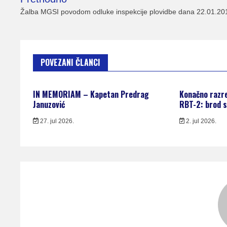
članka
Žalba MGSI povodom odluke inspekcije plovidbe dana 22.01.20
POVEZANI ČLANCI
IN MEMORIAM – Kapetan Predrag
Konačno razr
Januzović
RBT-2: brod s
27. jul 2026.
2. jul 2026.