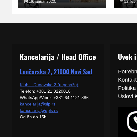
16. januar 2023.
12. feb
Kancelarija / Head Office
Uvek i
Lončarska 7, 21000 Novi Sad
Potrebn
Kontakti
Klub – Dunavska 2 (u pasažu)
Politika
Telefon: +381 21 3220018
Uslovi 
WhatsApp/Viber: +381 64 1121 886
kancelarija@slp.rs
kancelarija@upls.rs
Od 8h do 15h