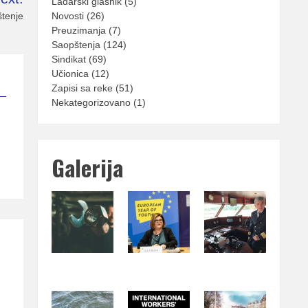
Lađarski glasnik
(5)
tenje
Novosti
(26)
Preuzimanja
(7)
Saopštenja
(124)
Sindikat
(69)
Učionica
(12)
Zapisi sa reke
(51)
Nekategorizovano
(1)
Galerija