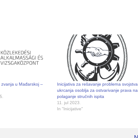
na zvanja u Mađarskoj –
Inicijativa za rešavanje problema svojstva
ukrcanja osoblja za ostvarivanje prava na
5.
polaganje stručnih ispita
11. jul 2023.
In "Inicijative"
N