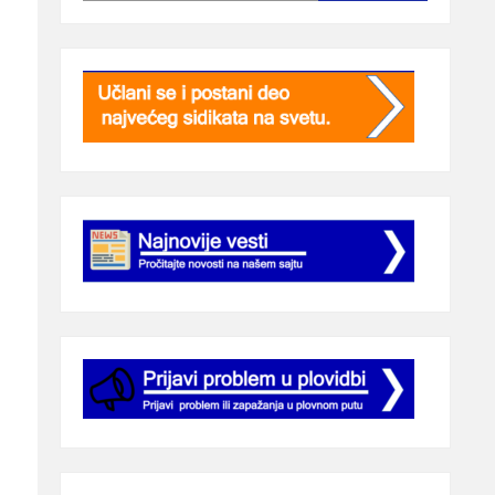
đara
e