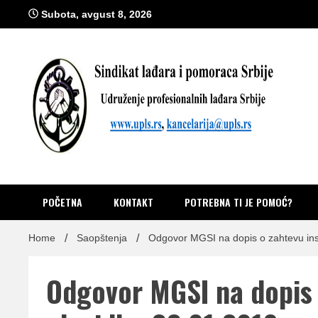
Skip
Subota, avgust 8, 2026
to
content
Sindik
Zvanično glasilo Udruženja profesionalnih lađara i sindikata lađ
POČETNA
KONTAKT
POTREBNA TI JE POMOĆ?
Home
Saopštenja
Odgovor MGSI na dopis o zahtevu ins
Odgovor MGSI na dopis 