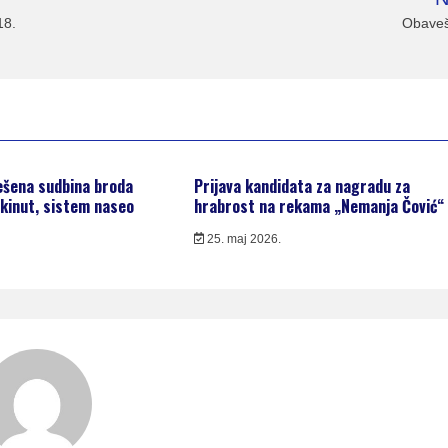
18.
Obaveš
ešena sudbina broda
Prijava kandidata za nagradu za
kinut, sistem naseo
hrabrost na rekama „Nemanja Čović“
25. maj 2026.