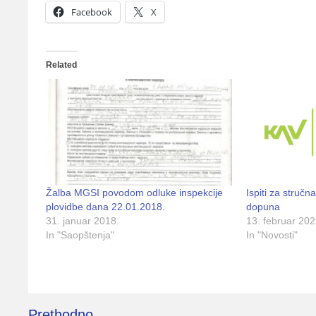
Facebook
X
Related
Žalba MGSI povodom odluke inspekcije
Ispiti za struč
plovidbe dana 22.01.2018.
dopuna
31. januar 2018.
13. februar 202
In "Saopštenja"
In "Novosti"
Kretanje
Prethodno