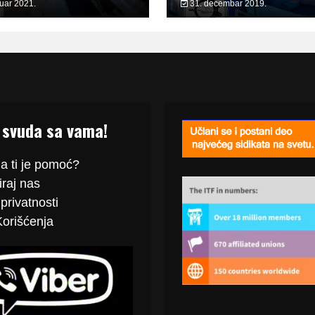
ruar 2021.
31. decembar 2019.
 svuda sa vama!
a ti je pomoć?
raj
nas
privatnosti
Korišćenja