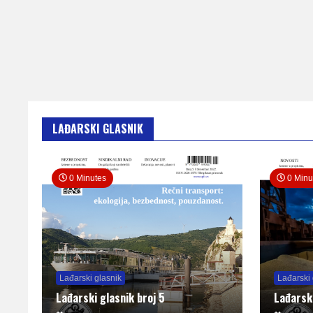
LAĐARSKI GLASNIK
0 Minutes
0 Minu
Lađarski glasnik
Lađarski 
Lađarski glasnik broj 5
Lađarsk