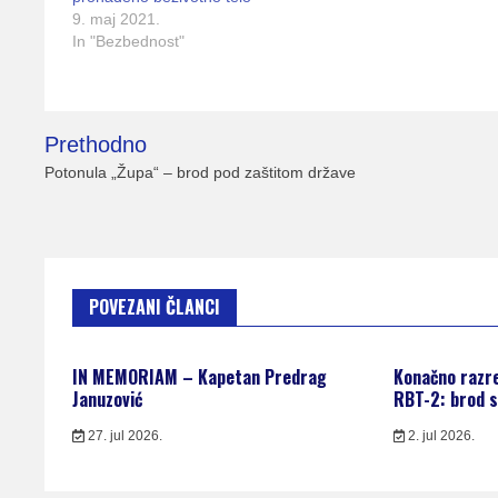
9. maj 2021.
In "Bezbednost"
Kretanje
Prethodno
članka
Potonula „Župa“ – brod pod zaštitom države
POVEZANI ČLANCI
IN MEMORIAM – Kapetan Predrag
Konačno razr
Januzović
RBT-2: brod s
27. jul 2026.
2. jul 2026.