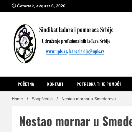
Skip
Četvrtak, avgust 6, 2026
to
content
Sindik
Zvanično glasilo Udruženja profesionalnih lađara i sindikata lađ
POČETNA
KONTAKT
POTREBNA TI JE POMOĆ?
Home
Saopštenja
Nestao mornar u Smederevu
Nestao mornar u Smed