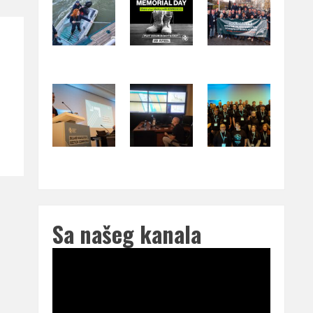
Sa našeg kanala
Pregledač
video
zapisa