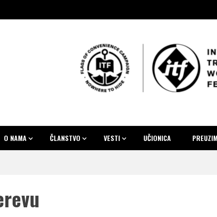
at lađa
ara i pomoraca Srbije
O NAMA
ČLANSTVO
VESTI
UČIONICA
PREUZI
erevu