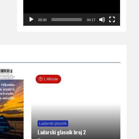
00:00
04:17
1 Minute
Lađarski glasnik
Lađarski glasnik broj 2