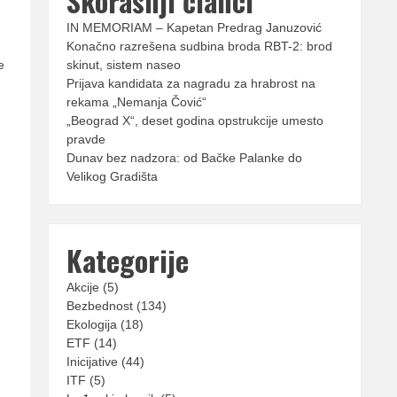
Skorašnji članci
IN MEMORIAM – Kapetan Predrag Januzović
Konačno razrešena sudbina broda RBT-2: brod
e
skinut, sistem naseo
Prijava kandidata za nagradu za hrabrost na
rekama „Nemanja Čović“
„Beograd X“, deset godina opstrukcije umesto
pravde
Dunav bez nadzora: od Bačke Palanke do
Velikog Gradišta
Kategorije
Akcije
(5)
Bezbednost
(134)
Ekologija
(18)
ETF
(14)
Inicijative
(44)
ITF
(5)