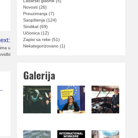
Lađarski glasnik
(5)
Novosti
(26)
Preuzimanja
(7)
Saopštenja
(124)
Sindikat
(69)
Učionica
(12)
ext:
Zapisi sa reke
(51)
Nekategorizovano
(1)
vima u
vidbi
Galerija