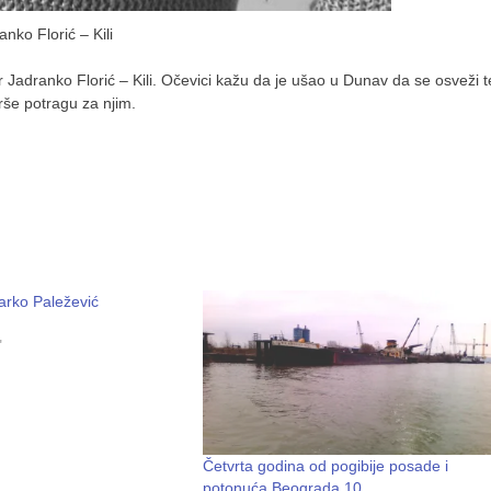
anko Florić – Kili
adranko Florić – Kili. Očevici kažu da je ušao u Dunav da se osveži t
rše potragu za njim.
arko Paležević
"
Četvrta godina od pogibije posade i
potonuća Beograda 10