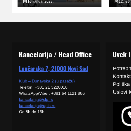
16. januar 2023.
12. feb
Kancelarija / Head Office
Uvek i
Lončarska 7, 21000 Novi Sad
Potrebn
Kontakti
Klub – Dunavska 2 (u pasažu)
Politika
Telefon: +381 21 3220018
Uslovi 
WhatsApp/Viber: +381 64 1121 886
kancelarija@slp.rs
kancelarija@upls.rs
Od 8h do 15h