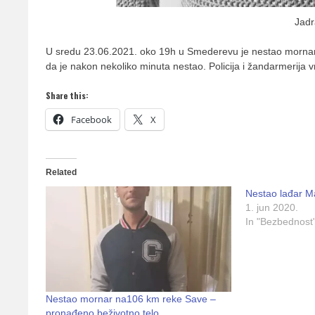
Jadr
U sredu 23.06.2021. oko 19h u Smederevu je nestao mornar J
da je nakon nekoliko minuta nestao. Policija i žandarmerija v
Share this:
Facebook
X
Related
Nestao lađar M
1. jun 2020.
In "Bezbednost
Nestao mornar na106 km reke Save –
pronađeno beživotno telo