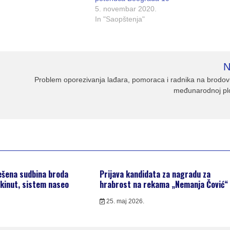
5. novembar 2020.
In "Saopštenja"
N
Problem oporezivanja lađara, pomoraca i radnika na brodo
međunarodnoj plo
ešena sudbina broda
Prijava kandidata za nagradu za
kinut, sistem naseo
hrabrost na rekama „Nemanja Čović“
25. maj 2026.