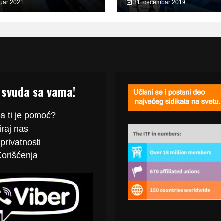
ruar 2021.
31. decembar 2019.
 svuda sa vama!
a ti je pomoć?
raj
nas
privatnosti
Korišćenja